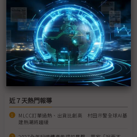
與爭議齊飛
科技1分鐘：TCL科技集團（TCL Technology）
從機器人到顯示技術 聯想等中企抱團集結CES 2026
TCL爆「假技術」爭議 RGB Mini LED遭爆未採R晶
片
SDC展無折痕面板 Galaxy Z Fold 8、折疊iPhone隊
友升級
近７天熱門報導
MLCC訂單過熱、出貨比創高 村田示警全球AI基
建熱潮將趨緩
2027全年記憶體產能提前售罄 買家「祕而不