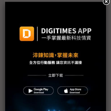
議與真絕色
三星CES私藏「140吋Micro LED電視」亮點 AI延伸
邊框驚豔業界
Mini LED電視展現王者之風 OLED電視靠邊站
車載螢幕變身 從娛樂配角升級車家互聯主角
從116吋到四色 海信以RGB Mini LED改寫電視技術
競爭節奏
三星江湖地位遭TCL取代？ CES主舞台成中國大廠
頂尖對決
科技1分鐘：RGB再添一色──海信玲瓏四芯背光技
術
三星勝訴奏效「高仿」商標沒現身 TCL在CES話題