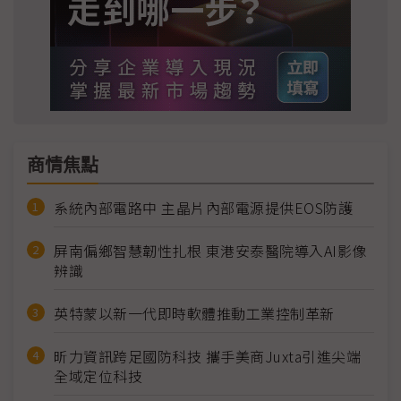
商情焦點
系統內部電路中 主晶片內部電源提供EOS防護
屏南偏鄉智慧韌性扎根 東港安泰醫院導入AI影像
辨識
英特蒙以新一代即時軟體推動工業控制革新
昕力資訊跨足國防科技 攜手美商Juxta引進尖端
全域定位科技