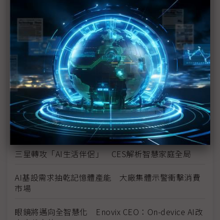
高通新晶片效能仍不及兩年前蘋果M4 鎖定平價NB
市場
惠普傳擬長鑫存儲入供應鏈 DDR5 24Gb扮AI時代黃
金容量？
（獨家）模組化能解SDV物理緊箍咒？ 車用供應鏈
直指「傳輸頻寬」成致命瓶頸
LG全球首發CLOiD家庭機器人 是步入三星Ballie後
塵還是成為創舉？
三星轉攻「AI生活伴侶」 CES解析智慧家庭全局
AI基設需求抽乾記憶體產能 大廠集體示警衝擊消費
市場
眼鏡將邁向全智慧化 Enovix CEO：On-device AI改