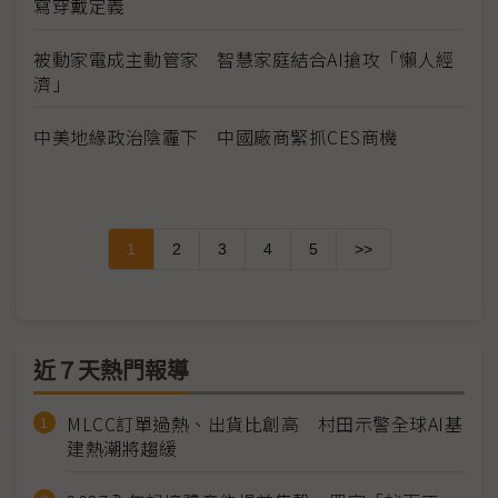
寫穿戴定義
被動家電成主動管家 智慧家庭結合AI搶攻「懶人經
濟」
中美地緣政治陰霾下 中國廠商緊抓CES商機
1
2
3
4
5
>>
近７天熱門報導
MLCC訂單過熱、出貨比創高 村田示警全球AI基
建熱潮將趨緩