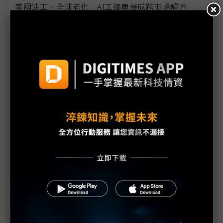
美國缺工、全球老化 AI工礦農機成跨市場解方
記憶體技術升級成新顯學 瑞昱、群聯爭相切入
NVIDIA AI供應鏈
高通擬以2奈米訂單換AP全包 三星晶圓代工吃補、
Exynos吃苦
美光3新廠估2030前陸續投產 產能爬坡、供需缺口
仍難彌合
誰將主導Robotaxi未來市場？ 黃仁勳、Elon Musk
隔空交火揭自駕AI時代序幕
黃仁勳勾勒自駕新戰略 NVIDIA跨界抱團成AI生態系
勝出關鍵
（獨家）燃油車SDV算力天花板浮現 散熱限制成晶
片升級關鍵