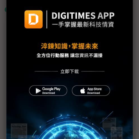
什麼是「關鍵字追蹤」
議題精選－黃仁勳來台會供應鏈
NVIDIA需求翻倍 黃仁勳透露：台積電10年內產能擴
充逾100%
ASIC出貨量望超越AI GPU？ 黃仁勳駁：無稽之談
黃仁勳2026年初「兆元宴」再現 宴請魏哲家、劉揚
偉再齊聚
台積前採購大將李文如轉任NVIDIA首現身 為黃仁勳
張羅尾牙大小事
Elon Musk想蓋晶圓廠 黃仁勳直言「非常不容易」
半導體產能4成並非移美而是「新增」 黃仁勳：台