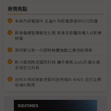
商情焦點
系統內部電路中 主晶片內部電源提供EOS防護
屏南偏鄉智慧韌性扎根 東港安泰醫院導入AI影像
辨識
英特蒙以新一代即時軟體推動工業控制革新
昕力資訊跨足國防科技 攜手美商Juxta引進尖端
全域定位科技
台科大育成新創虎智科技亮相AI WAVE 主打企業
地端AI商用