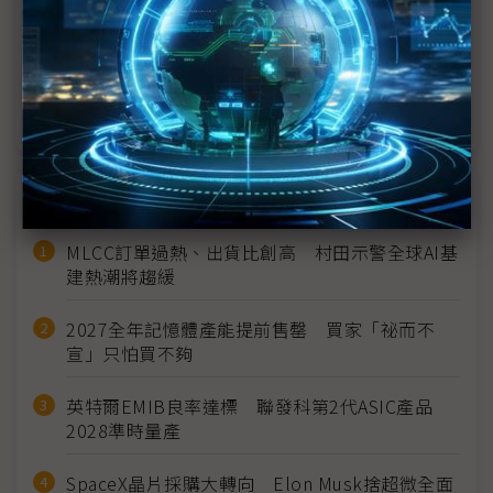
積電與美國雙贏
黃仁勳：與英特爾合作緊密 台積電是全世界最佳晶
圓代工廠
近７天熱門報導
MLCC訂單過熱、出貨比創高 村田示警全球AI基
建熱潮將趨緩
2027全年記憶體產能提前售罄 買家「祕而不
宣」只怕買不夠
英特爾EMIB良率達標 聯發科第2代ASIC產品
2028準時量產
SpaceX晶片採購大轉向 Elon Musk捨超微全面