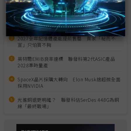
近７天熱門報導
MLCC訂單過熱、出貨比創高 村田示警全球AI基
建熱潮將趨緩
2027全年記憶體產能提前售罄 買家「祕而不
宣」只怕買不夠
英特爾EMIB良率達標 聯發科第2代ASIC產品
2028準時量產
SpaceX晶片採購大轉向 Elon Musk捨超微全面
採用NVIDIA
光進銅退更明確？ 聯發科估SerDes 448G為銅
線「最終戰場」