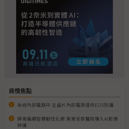
商情焦點
系統內部電路中 主晶片內部電源提供EOS防護
屏南偏鄉智慧韌性扎根 東港安泰醫院導入AI影像
辨識