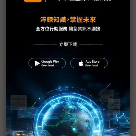
Sam Altman看淡Moltbook熱潮 AI代理自動化才是
長期重點
AI社群Moltbook翻車 遭揭人類操控、資安亮紅燈
科技1分鐘：Moltbook標誌著「奇點的極早期階段」
Moltbook未讓AI產生獨立意識 惟提供AI代理發展罕
見即時樣本
科技1分鐘：Moltbook
科技1分鐘：AI助理Moltbot
OpenClaw撼動NVIDIA CUDA護城河 蘋果Mac mini
意外受惠