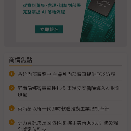
商情焦點
系統內部電路中 主晶片內部電源提供EOS防護
屏南偏鄉智慧韌性扎根 東港安泰醫院導入AI影像
辨識
英特蒙以新一代即時軟體推動工業控制革新
昕力資訊跨足國防科技 攜手美商Juxta引進尖端
全域定位科技