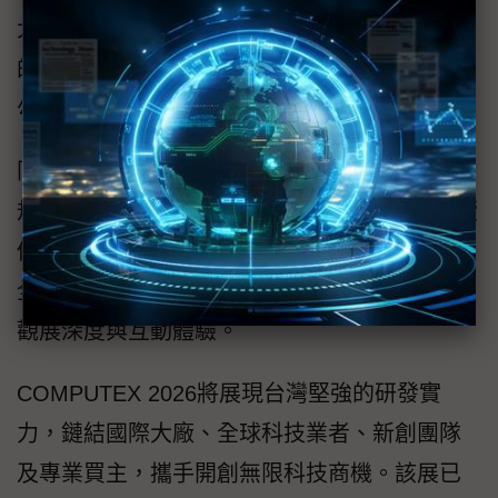
大規模，串聯AI供應鏈上、中、下游至應用面
的科技巨擘，分享最新市場趨勢與前瞻洞察，
勾勒AI未來關鍵發展方向。
同時，主辦單位之一外貿協會整合多方資源，
規劃採購洽談會、專業主題導覽、ESG Go永續
倡議、新創競賽發表等多元週邊活動，並邀請
全球媒體與科技意見領袖來臺參與，全面提升
觀展深度與互動體驗。
COMPUTEX 2026將展現台灣堅強的研發實
力，鏈結國際大廠、全球科技業者、新創團隊
及專業買主，攜手開創無限科技商機。該展已