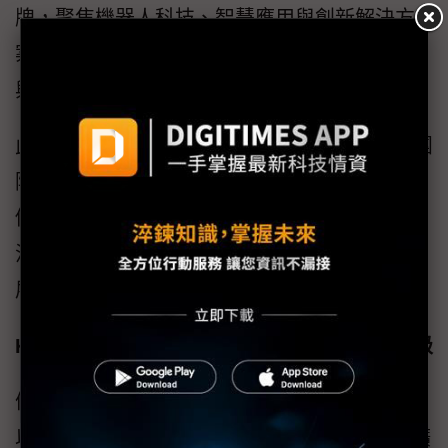
牌，聚焦機器人科技、智慧應用與創新解決方
案，帶領觀眾近距離感受 AI 如何重塑未來生活
與產業樣貌。
此外「InnoVEX新創展區」持續集結多國新創團
隊、創投機構與加速器，並規劃產業國家館，
促進跨國合作與創新交流，為全球科技生態系
注入嶄新動能，成為國際間極具代表性的新創
展示平台。
Keynote & Forum擴大舉辦 週邊活動全面升級
備受全球矚目的COMPUTEX Keynote主題演講
以及COMPUTEX Forum論壇將持續辦理，並擴