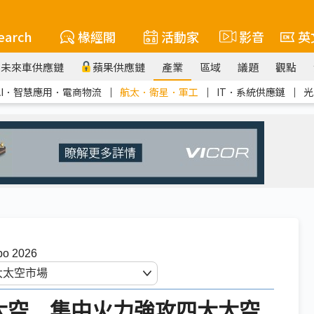
earch
椽經閣
活動家
影音
英
未來車供應鏈
蘋果供應鏈
產業
區域
議題
觀點
AI．智慧應用．電商物流
｜
航太．衛星．軍工
｜
IT．系統供應鏈
｜
光
 2026
太空 集中火力強攻四大太空