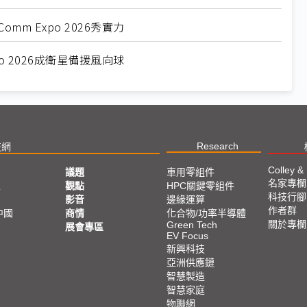
m Expo 2026秀實力
o 2026成衛星備援風向球
Research
技網
Colley &
議題
車用零組件
名家專欄
亞
觀點
HPC關鍵零組件
科技行腳
影音
邊緣運算
作者群
中國
商情
化合物/功率半導體
關於專欄
Green Tech
展會專區
EV Focus
新興科技
亞洲供應鏈
智慧製造
智慧家庭
物聯網