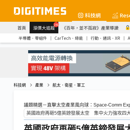
科技網
Res
259
首頁
漲價大追蹤
《百年，並不孤寂》產業導讀
半導體．零組件
｜
CarTech．綠能
｜
行動．通訊．XR
｜
科技網
產業
航太．衛星．軍工
議題精選－直擊太空產業風向球：Space-Comm Expo
英國政府再砸5億英鎊發展