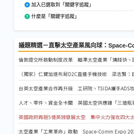
加入已選取到「關鍵字追蹤」
什麼是「關鍵字追蹤」
議題精選－直擊太空產業風向球：Space-Comm
倫敦證交所啟動制度改革 瞄準太空產業「燒錢快、
（獨家）仁寶加速布局D2C直連手機技術 梁志賢：
台英太空產業合作再升級 工研院、TSIDA攜手ADS
人才、零件、資金全卡關 英國太空供應鏈「三道瓶
英國政府再砸5億英鎊發展太空 集中火力強攻四大
太空產業「工業革命」啟動 Space-Comm Expo 