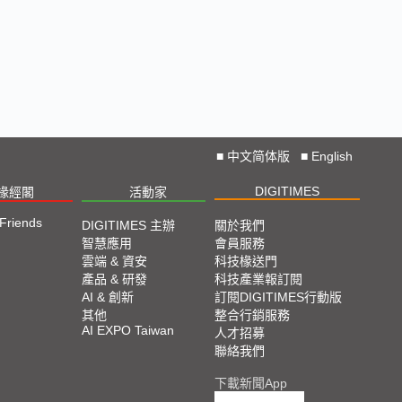
■
中文简体版
■
English
DIGITIMES
椽經閣
活動家
 Friends
DIGITIMES 主辦
關於我們
智慧應用
會員服務
雲端 & 資安
科技椽送門
產品 & 研發
科技產業報訂閱
AI & 創新
訂閱DIGITIMES行動版
其他
整合行銷服務
AI EXPO Taiwan
人才招募
聯絡我們
下載新聞App