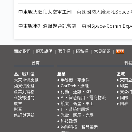
中東戰火催化太空軍工潮 英國國防大廠亮相Space-Com
中東戰事升溫敲響通訊警鐘 英國Space-Comm Exp
關於我們
服務說明
著作權
隱私權
常見問題
|
|
|
|
|
首頁
科
晶片戰升溫
產業
區域
未來車供應鏈
●
半導體．零組件
●
東南
蘋果供應鏈
●
CarTech．綠能
●
印度
產業九宮格
●
行動．通訊．XR
●
東亞/
科技椽送門
●
AI．智慧應用．電商物流
●
國際
展會
●
航太．衛星．軍工
●
圖表
影音
●
IT．系統供應鏈
修訂與更新
●
光電．顯示．光學
●
科技政策
●
物聯科技．智慧製造