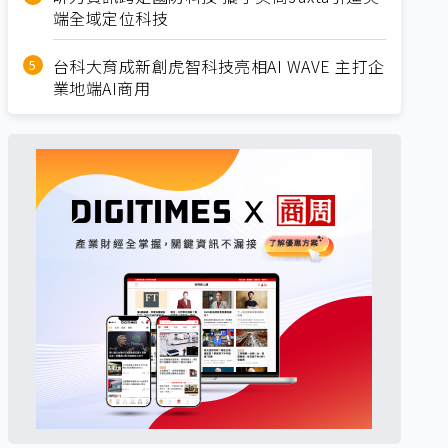
端全域定位科技
台科大育成新創虎智科技亮相AI WAVE 主打企
業地端AI商用