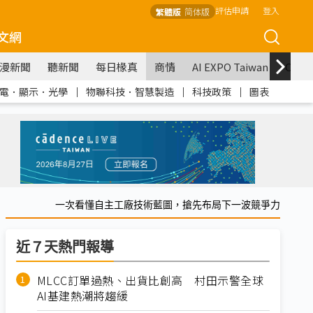
評估申請
登入
繁體版
简体版
文網
漫新聞
聽新聞
每日椽真
商情
AI EXPO Taiwan
COM
電．顯示．光學
｜
物聯科技．智慧製造
｜
科技政策
｜
圖表
一次看懂自主工廠技術藍圖，搶先布局下一波競爭力
近７天熱門報導
MLCC訂單過熱、出貨比創高 村田示警全球
AI基建熱潮將趨緩