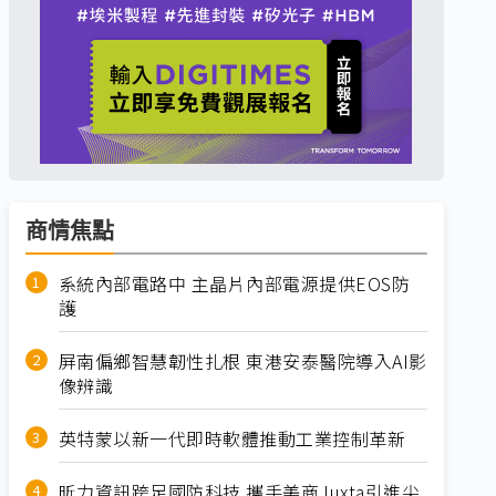
商情焦點
系統內部電路中 主晶片內部電源提供EOS防
護
屏南偏鄉智慧韌性扎根 東港安泰醫院導入AI影
像辨識
英特蒙以新一代即時軟體推動工業控制革新
昕力資訊跨足國防科技 攜手美商Juxta引進尖