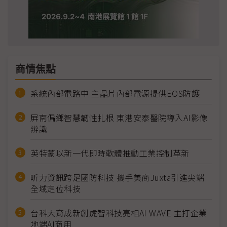
商情焦點
系統內部電路中 主晶片內部電源提供EOS防護
屏南偏鄉智慧韌性扎根 東港安泰醫院導入AI影像
辨識
英特蒙以新一代即時軟體推動工業控制革新
昕力資訊跨足國防科技 攜手美商Juxta引進尖端
全域定位科技
台科大育成新創虎智科技亮相AI WAVE 主打企業
地端AI商用