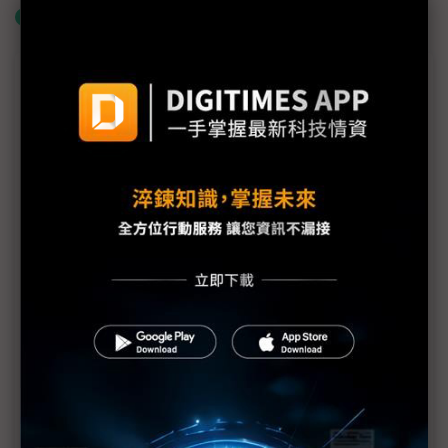
什麼是「關鍵字追蹤」
議題精選－台英攜手打造太空產業聚落
（專訪）工研院打通台英太空合作 仁寶、稜研卡位
地面設備首波商機
英國太空聚落年產30億英鎊的祕密 地理距離、產業
分工與專人媒合缺一不可
（獨家）解決太空產業人才短缺危機 英國SSC經
理：培育與供應鏈對接同步推進
（獨家）英國太空政策轉向直接合作 UKSA首席科
學家：台灣是關鍵生態系夥伴
（獨家）Filtronic拿下SpaceX史上最大訂單 台廠穩
懋、稜研皆入列合作名單