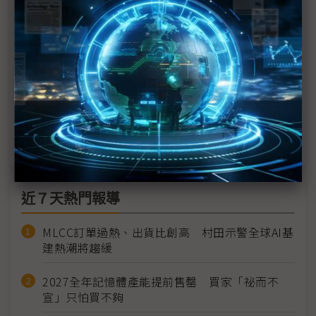
（專訪）ADS Group處長：簽署MOU只是第一步 目
標打造台英太空生態系
（獨家）仁寶加速布局D2C直連手機技術 梁志賢：
目前與多家衛星業者接洽中
英國太空戰略轉向「在軌服務」 台灣重金深耕衛星
製造卡位發射空窗期
近７天熱門報導
MLCC訂單過熱、出貨比創高 村田示警全球AI基
建熱潮將趨緩
2027全年記憶體產能提前售罄 買家「祕而不
宣」只怕買不夠