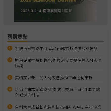
商情焦點
系統內部電路中 主晶片內部電源提供EOS防護
屏南偏鄉智慧韌性扎根 東港安泰醫院導入AI影像
辨識
英特蒙以新一代即時軟體推動工業控制革新
昕力資訊跨足國防科技 攜手美商Juxta引進尖端
全域定位科技
台科大育成新創虎智科技亮相AI WAVE 主打企業