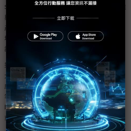
Systems），隸屬於PBA國際集團，是直驅馬達
與高精密平台的設計與製造專家。深耕自動化
產業近40年，PBA總部設於新加坡、並於新加
坡、馬來西亞、台灣、韓國、中國、歐美等地
設有先進研發製造或業務服務中心。
秉持強大的技術團隊、與服務國際半導體設備
大廠如應用材料等的合作經驗優勢，PBA碧綠
威提供自零組件、馬達到客製高精密平台系統
等一站式服務，現在也可配合關稅變化進行策
略製造服務，是全球智慧製造系統整合商不可
或缺的夥伴。
歡迎洽詢
。