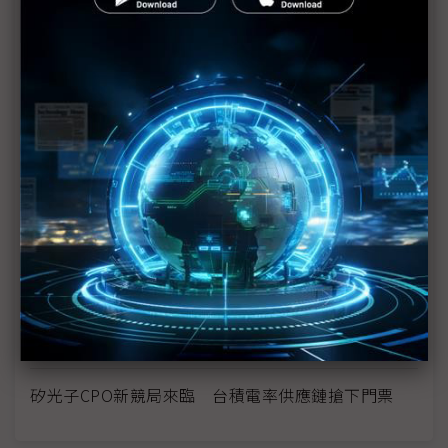
台積電最大優勢非單點技術 黃仁勳揭「三大關鍵」
構築產業領先護城河
台灣首件矽光子專利訴訟 汎銓提告光焱侵權求償2
億元
攸關AI新十大建設政策成敗 政府承諾會維持供電穩
定
矽光子成GTC 2026焦點？ NVIDIA竹北驗證測試專
區再擴大
日月光CPO裝置對標台積COUPE 異質整合成先進封
裝新戰場
矽光子CPO新競局來臨 台積電率供應鏈搶下門票