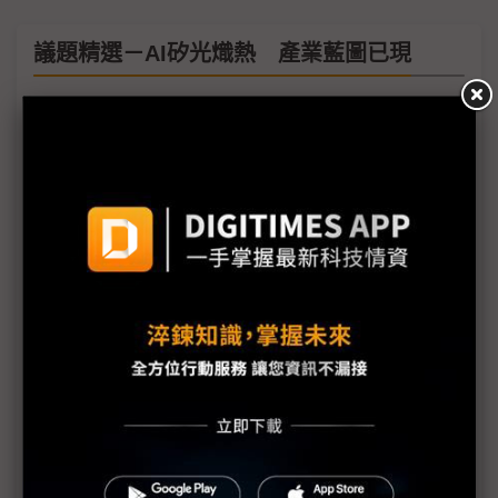
議題精選－AI矽光熾熱 產業藍圖已現
矽光子、先進封裝錢景閃耀Touch Taiwan 洪進揚：
光進銅退時代來臨
矽光子商轉「做得出來」只是第一步 產業鏈力破
CPO「測不準量不快」瓶頸
台積電：矽光子「開花結果」指日可待 產業藍圖共
識漸成
面板雙虎轉型進入「深水區」 友達攻CPO、群創拚
FOPLP
三星公布矽光子量產藍圖 力拚2028年一條龍戰略追
趕台積電
政府戰略產業項目再增加 研發補助可望多管齊下