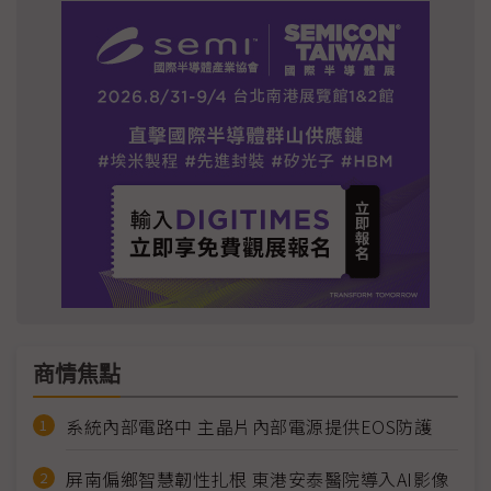
商情焦點
系統內部電路中 主晶片內部電源提供EOS防護
屏南偏鄉智慧韌性扎根 東港安泰醫院導入AI影像