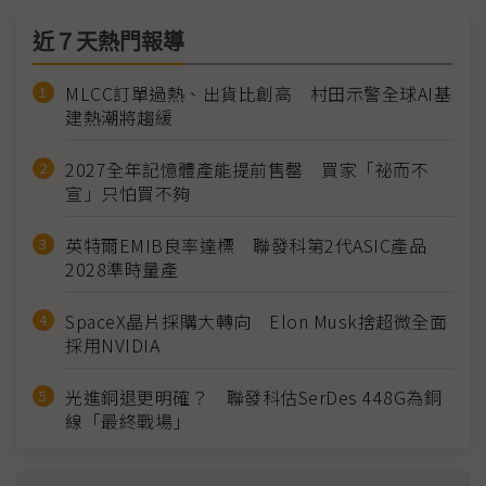
近７天熱門報導
MLCC訂單過熱、出貨比創高 村田示警全球AI基
建熱潮將趨緩
2027全年記憶體產能提前售罄 買家「祕而不
宣」只怕買不夠
英特爾EMIB良率達標 聯發科第2代ASIC產品
2028準時量產
SpaceX晶片採購大轉向 Elon Musk捨超微全面
採用NVIDIA
光進銅退更明確？ 聯發科估SerDes 448G為銅
線「最終戰場」