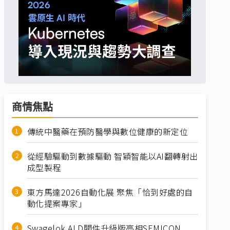
商情焦點
傳統中醫藥在預防醫學與數位健康的新定位
從經驗驅動到數據驅動 智穎智能以AI翻轉射出
成型製程
東方馬達2026自動化展 聚焦「恰到好處的自
動化提案專家」
Swagelok ALD閥件升級版亮相SEMICON