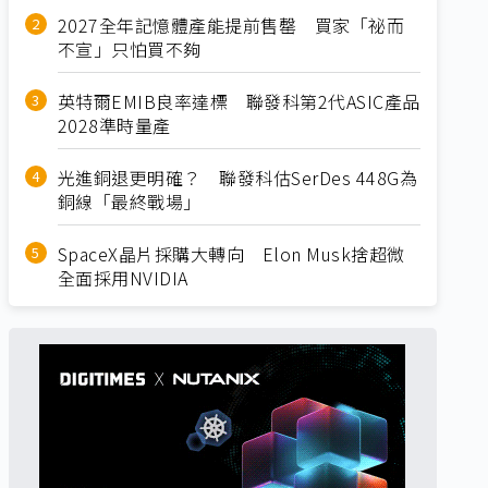
2027全年記憶體產能提前售罄 買家「祕而
不宣」只怕買不夠
英特爾EMIB良率達標 聯發科第2代ASIC產品
2028準時量產
光進銅退更明確？ 聯發科估SerDes 448G為
銅線「最終戰場」
SpaceX晶片採購大轉向 Elon Musk捨超微
全面採用NVIDIA