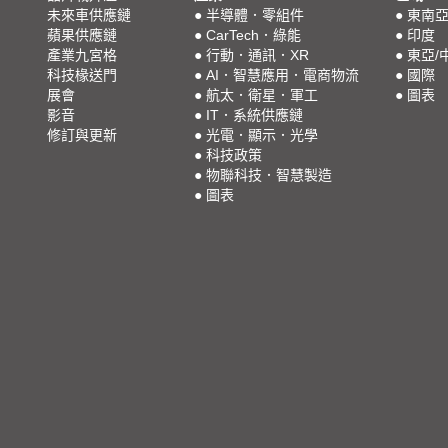
未來車供應鏈
●
半導體．零組件
●
東南
蘋果供應鏈
●
CarTech．綠能
●
印度
產業九宮格
●
行動．通訊．XR
●
東亞/
科技椽送門
●
AI．智慧應用．電商物流
●
國際
展會
●
航太．衛星．軍工
●
圖表
影音
●
IT．系統供應鏈
修訂與更新
●
光電．顯示．光學
●
科技政策
●
物聯科技．智慧製造
●
圖表