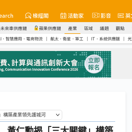
earch
椽經閣
活動家
影音
英
未來車供應鏈
蘋果供應鏈
產業
區域
議題
觀點
AI．智慧應用．電商物流
｜
航太．衛星．軍工
｜
IT．系統供應鏈
｜
光
 黃仁勳揭「三大關鍵」構築