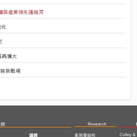
構築產業領先護城河
億元
定
專區再擴大
封裝新戰場
Research
技網
Colley &
議題
車用零組件