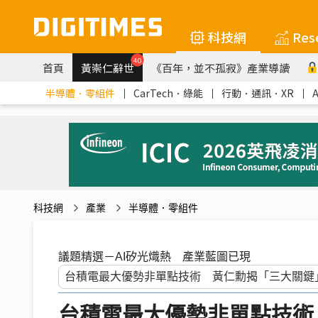
科技網
Res
40
首頁
黃崇仁辭世
《百年，並不孤寂》產業導讀
半導體．零組件
｜
CarTech．綠能
｜
行動．通訊．XR
｜
科技網
產業
半導體．零組件
議題精選－AI矽光熾熱 產業藍圖已現
台積電最大優勢非單點技術