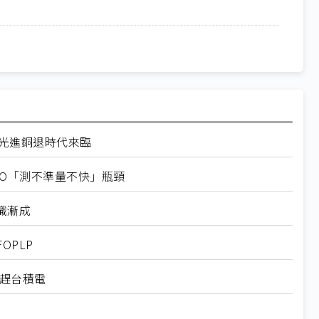
揚：光進銅退時代來臨
O「測不準量不快」瓶頸
識漸成
OPLP
追趕台積電