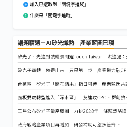
加入已選取到「關鍵字追蹤」
什麼是「關鍵字追蹤」
議題精選－AI矽光熾熱 產業藍圖已現
矽光子、先進封裝錢景閃耀Touch Taiwan 洪進
矽光子商轉「做得出來」只是第一步 產業鏈力破CP
台積電：矽光子「開花結果」指日可待 產業藍圖共
面板雙虎轉型進入「深水區」 友達攻CPO、群創拚F
三星公布矽光子量產藍圖 力拚2028年一條龍戰略
政府戰略產業項目再增加 研發補助可望多管齊下