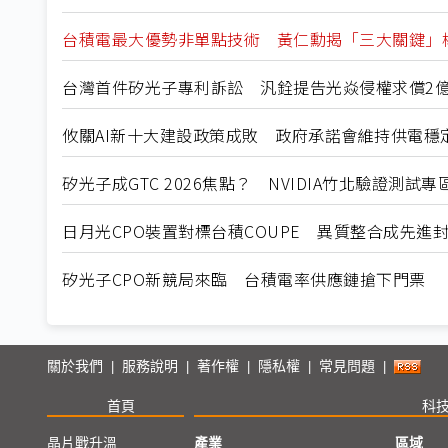
台積電最大優勢非單點技術 黃仁勳揭「三大關鍵」
台灣首件矽光子專利訴訟 汎銓提告光焱侵權求償2
攸關AI新十大建設政策成敗 政府承諾會維持供電穩
矽光子成GTC 2026焦點？ NVIDIA竹北驗證測試
日月光CPO裝置對標台積COUPE 異質整合成先進
矽光子CPO新競局來臨 台積電率供應鏈搶下門票
關於我們
服務說明
著作權
隱私權
常見問題
|
|
|
|
|
首頁
科
晶片戰升溫
產業
區域