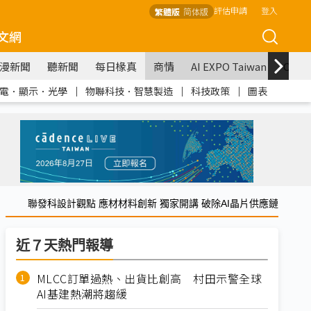
評估申請
登入
繁體版
简体版
文網
漫新聞
聽新聞
每日椽真
商情
AI EXPO Taiwan
COM
電．顯示．光學
｜
物聯科技．智慧製造
｜
科技政策
｜
圖表
聯發科設計觀點 應材材料創新 獨家開講 破除AI晶片供應鏈
近７天熱門報導
MLCC訂單過熱、出貨比創高 村田示警全球
AI基建熱潮將趨緩