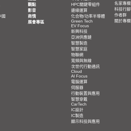
名家專欄
亞
觀點
HPC關鍵零組件
科技行腳
影音
邊緣運算
作者群
中國
商情
化合物/功率半導體
關於專欄
Green Tech
展會專區
EV Focus
新興科技
亞洲供應鏈
智慧製造
智慧家庭
物聯網
寬頻與無線
次世代行動通訊
Cloud
AI Focus
電腦運算
伺服器
行動裝置與應用
智慧穿戴
CarTech
IC設計
IC製造
顯示科技與應用