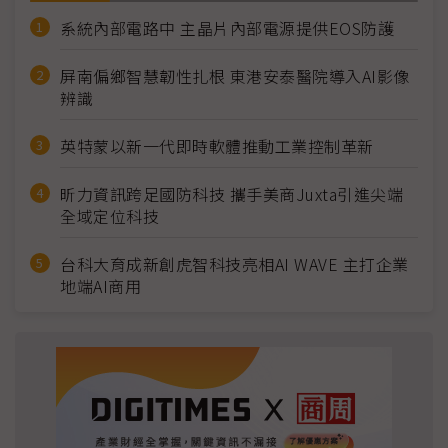
系統內部電路中 主晶片內部電源提供EOS防護
屏南偏鄉智慧韌性扎根 東港安泰醫院導入AI影像
辨識
英特蒙以新一代即時軟體推動工業控制革新
昕力資訊跨足國防科技 攜手美商Juxta引進尖端
全域定位科技
台科大育成新創虎智科技亮相AI WAVE 主打企業
地端AI商用