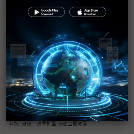
蘋果首款折疊機傳已試產 折痕挑戰迎技術突破
SDC獨佔蘋果折疊OLED訂單 可望帶旺協力廠
蘋果折疊iPhone傳延後出貨 分階段策略因應技術與
供應鏈挑戰
折疊機邁向「三強競逐」時代 三星獨霸地位受挑戰
零件價格急漲 2H26三星、蘋果折疊機售價恐超出預
期
蘋果與Android陣營力拱 折疊機2026銷售動能看俏
圖表1分鐘：蘋果折疊iPhone供應鏈
科技1分鐘：蘋果折疊-液態金屬軸承