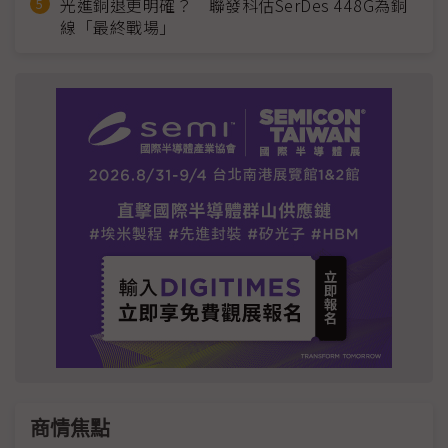
光進銅退更明確？ 聯發科估SerDes 448G為銅
線「最終戰場」
商情焦點