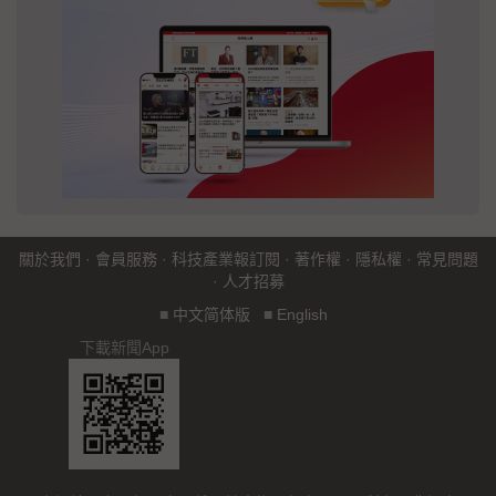
關於我們
·
會員服務
·
科技產業報訂閱
·
著作權
·
隱私權
·
常見問題
·
人才招募
■
中文简体版
■
English
下載新聞App