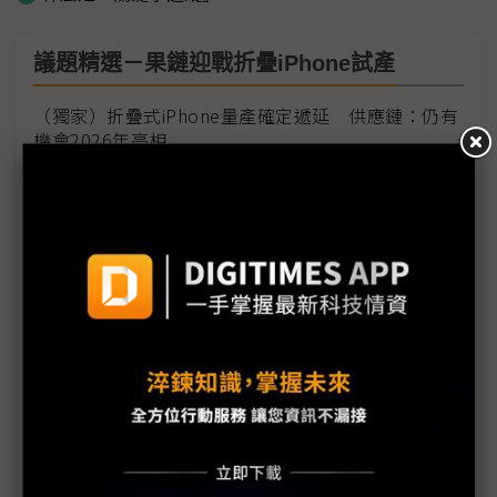
議題精選－果鏈迎戰折疊iPhone試產
（獨家）折疊式iPhone量產確定遞延 供應鏈：仍有
機會2026年亮相
折疊iPhone試產啟動 傳蘋果「尚未拍板」量產時程
SDC拿下蘋果3年折疊面板獨供協議 首批面板300萬
片遠低預期
備戰蘋果折疊iPhone SDC斥資逾3,000億韓元補強
產線
蘋果折疊iPhone生產狀況說法不一 9月發表日程受
關注
工程技術遇挑戰 蘋果折疊iPhone出貨恐延期