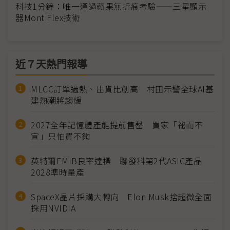
科技1分鐘：唯一通過蘋果無折痕考驗——三星顯示
器Mont Flex技術
近７天熱門報導
MLCC訂單過熱、出貨比創高 村田示警全球AI基
建熱潮將趨緩
2027全年記憶體產能提前售罄 買家「祕而不
宣」只怕買不夠
英特爾EMIB良率達標 聯發科第2代ASIC產品
2028準時量產
SpaceX晶片採購大轉向 Elon Musk捨超微全面
採用NVIDIA