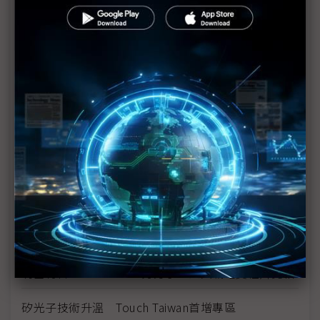
光進銅退時代來臨
電子紙、3D顯微手術應用吸睛 友達攜達擎、元豐
Touch Taiwan秀跨域落地成果
搶攻AI資料中心高速互連 富采攜友達、鼎元大秀
Micro LED光通訊
首創「玻璃基板衛星天線」搶攻車用市場 友達
Micro LED照亮Touch Taiwan
富采推像素化車用光源平台 打入國際車廠供應鏈
富采攜手生態圈夥伴 Touch Taiwan搶進機器人自動
化
明基材料Touch Taiwan秀身手 四大戰略支柱齊亮相
矽光子技術升溫 Touch Taiwan首增專區