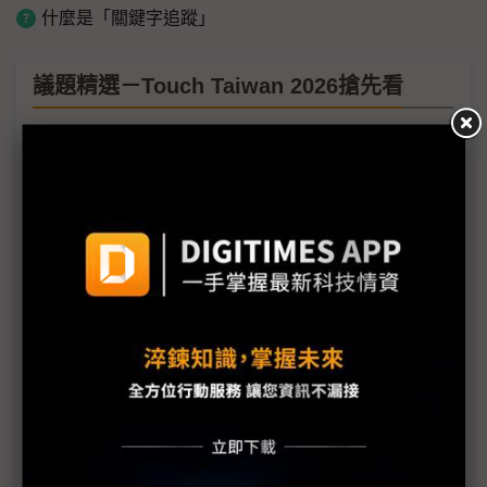
什麼是「關鍵字追蹤」
議題精選－Touch Taiwan 2026搶先看
CPO與先進封裝點亮光電半導體前景 默克材料＋設
備雙軌布局
電子紙龍頭元太轉戰COMPUTEX 虹彩Touch
Taiwan多場域獨領風騷
友達綠色布展再進化 回收材料佔比達8成
群創布局戶外、空拍機與車載顯示 擴大應用版圖
裸眼3D換衣鏡、魔法窗彩石喚魔獸 群創用顯示技術
玩轉世界
矽光子、先進封裝錢景閃耀Touch Taiwan 洪進揚：