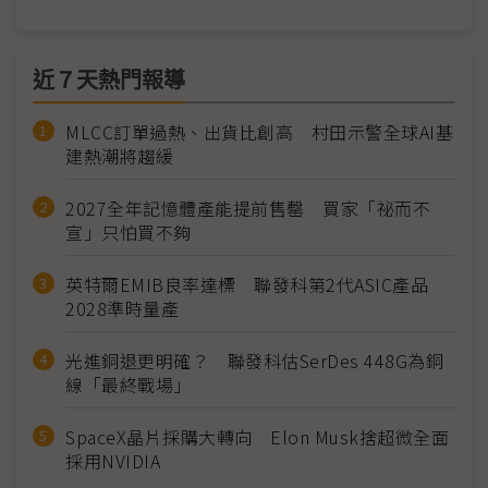
近７天熱門報導
MLCC訂單過熱、出貨比創高 村田示警全球AI基
建熱潮將趨緩
2027全年記憶體產能提前售罄 買家「祕而不
宣」只怕買不夠
英特爾EMIB良率達標 聯發科第2代ASIC產品
2028準時量產
光進銅退更明確？ 聯發科估SerDes 448G為銅
線「最終戰場」
SpaceX晶片採購大轉向 Elon Musk捨超微全面
採用NVIDIA