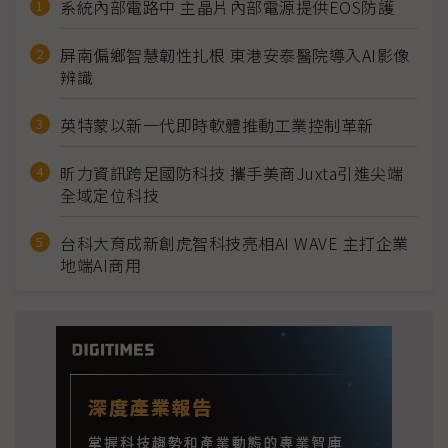
系統內部電路中 主晶片內部電源提供EOS防護
屏南偏鄉智慧韌性扎根 東港安泰醫院導入AI影像
辨識
英特蒙以新一代即時軟體推動工業控制革新
昕力資訊跨足國防科技 攜手美商Juxta引進尖端
全域定位科技
台科大育成新創虎智科技亮相AI WAVE 主打企業
地端AI商用