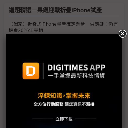
議題精選－果鏈迎戰折疊iPhone試產
（獨家）折疊式iPhone量產確定遞延 供應鏈：仍有
機會2026年亮相
折疊iPhone試產啟動 傳蘋果「尚未拍板」量產時程
SDC拿下蘋果3年折疊面板獨供協議 首批面板300萬
片遠低預期
備戰蘋果折疊iPhone SDC斥資逾3,000億韓元補強
產線
蘋果折疊iPhone生產狀況說法不一 9月發表日程受
關注
工程技術遇挑戰 蘋果折疊iPhone出貨恐延期