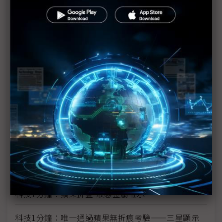
蘋果首款折疊機傳已試產 折痕挑戰迎技術突破
SDC獨佔蘋果折疊OLED訂單 可望帶旺協力廠
蘋果折疊iPhone傳延後出貨 分階段策略因應技術與
供應鏈挑戰
折疊機邁向「三強競逐」時代 三星獨霸地位受挑戰
零件價格急漲 2H26三星、蘋果折疊機售價恐超出預
期
蘋果與Android陣營力拱 折疊機2026銷售動能看俏
圖表1分鐘：蘋果折疊iPhone供應鏈
科技1分鐘：蘋果折疊-液態金屬軸承
科技1分鐘：唯一通過蘋果無折痕考驗——三星顯示