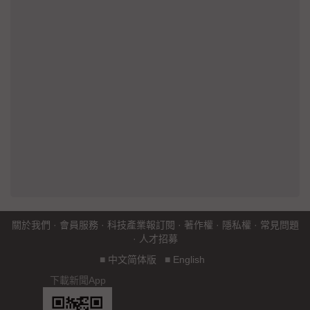
關於我們
·
會員服務
·
科技產業報訂閱
·
著作權
·
隱私權
·
常見問題
·
人才招募
■
中文简体版
■
English
下載新聞App