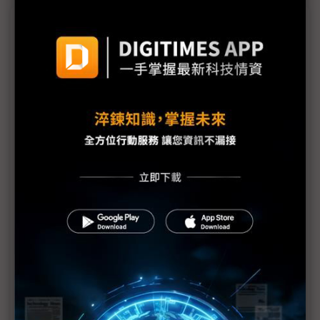
議題精選－台積電領銜全球供應鏈齊行
台積資本支出成全球供應鏈「總開關」 飆破560億
美元磁吸效應驚人
應材設備、JSR研磨液如廚具與食材 台積電章勳
明：一同打造頂級成果
台積電先進製程幾近獨霸 日本材料大廠JSR重啟在
台生產與研發
2026半導體產值估破兆 台積電營收有望上修、設備
廠迎最強旺季
台廠赴美投資若無退路 專家建議參考日商經驗
台積美國AZ工廠上看12座 大小聯盟成員赴美「被動
轉主動」