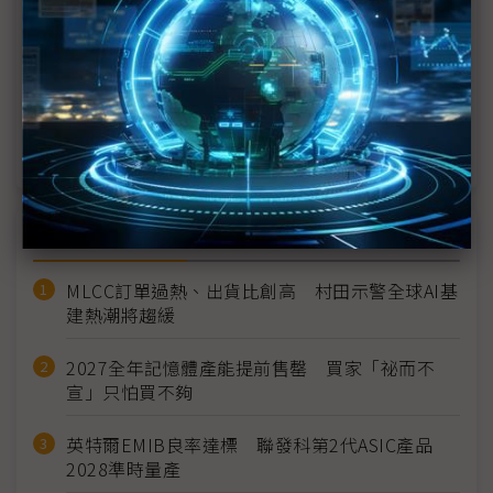
台積電、NVIDIA點亮AI明燈 台灣上下游供應鏈齊踩
油門
台積描繪亞利桑那州擴張輪廓 當地封測聚落可望應
運而生
近７天熱門報導
MLCC訂單過熱、出貨比創高 村田示警全球AI基
建熱潮將趨緩
2027全年記憶體產能提前售罄 買家「祕而不
宣」只怕買不夠
英特爾EMIB良率達標 聯發科第2代ASIC產品
2028準時量產