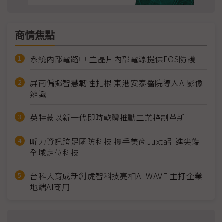
商情焦點
系統內部電路中 主晶片內部電源提供EOS防護
屏南偏鄉智慧韌性扎根 東港安泰醫院導入AI影像
辨識
英特蒙以新一代即時軟體推動工業控制革新
昕力資訊跨足國防科技 攜手美商Juxta引進尖端
全域定位科技
台科大育成新創虎智科技亮相AI WAVE 主打企業
地端AI商用