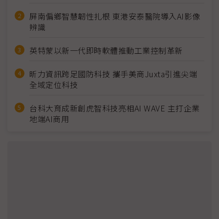
屏南偏鄉智慧韌性扎根 東港安泰醫院導入AI影像
辨識
英特蒙以新一代即時軟體推動工業控制革新
昕力資訊跨足國防科技 攜手美商Juxta引進尖端
全域定位科技
台科大育成新創虎智科技亮相AI WAVE 主打企業
地端AI商用