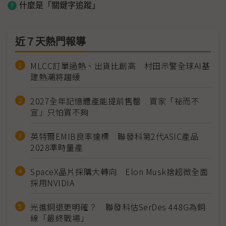
什麼是「關鍵字追蹤」
近７天熱門報導
MLCC訂單過熱、出貨比創高 村田示警全球AI基
建熱潮將趨緩
2027全年記憶體產能提前售罄 買家「祕而不
宣」只怕買不夠
英特爾EMIB良率達標 聯發科第2代ASIC產品
2028準時量產
SpaceX晶片採購大轉向 Elon Musk捨超微全面
採用NVIDIA
光進銅退更明確？ 聯發科估SerDes 448G為銅
線「最終戰場」