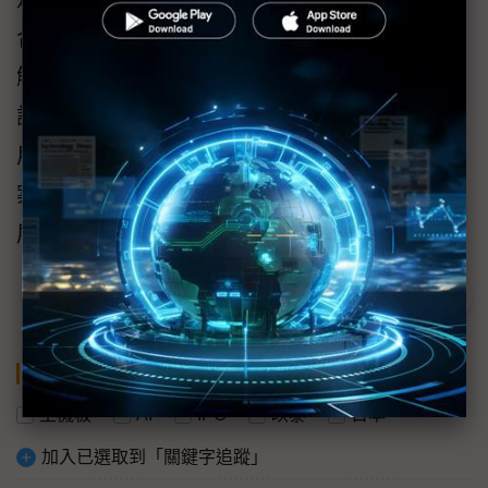
合平台硬體與先進連線技術的整合式邊緣運算
解決方案。此次合作展示凸顯出在需要穩定通
訊與在地資料處理的工業應用場景中的實際應
用價值。參觀者可於展位親自體驗這些解決方
案，深入了解BIOSTAR在工業邊緣運算與AI發
展上的持續布局。
關鍵字
主機板
AI
IPC
映泰
日本
加入已選取到「關鍵字追蹤」