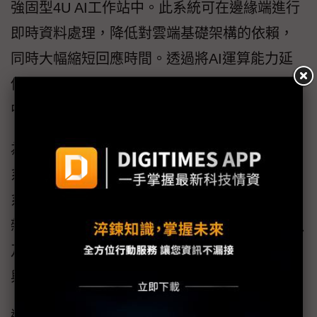
強固型4U AI工作站中。此系統可在邊緣端進行
即時資料處理，降低對雲端基礎架構的依賴，
同時大幅縮短回應時間。透過將AI運算能力延
伸至資料來源端，進一步支援工業與商業場域
中對即時分析與高效決策的需求。
為了展示這些功能，此款AI工作站呈現了由該
系統所驅動的進階知識管理（KM）與智慧客服
系統。這套在地AI應用能有效簡化企業中的複
雜流程，包括ISO文件管理、快速資訊查詢，以
及內部稽核支援，並可在邊緣端實現高安全性
與自動化運作。
透過與展嘉科技合作，BIOSTAR映泰展示了結