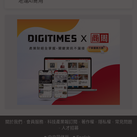
地端AI商用
關於我們
·
會員服務
·
科技產業報訂閱
·
著作權
·
隱私權
·
常見問題
·
人才招募