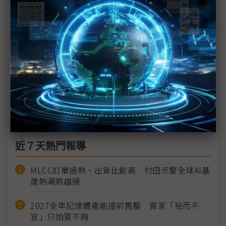
量子電腦10年內大量部署 Qilimanjaro鎖定「類比量
子運算」整合AI資料中心
巴塞隆納連線：手握晶片設計、光子、量子3關鍵實
力 西班牙欲重振電子業話語權
科技1分鐘：西班牙半導體設備公司Wooptix
科技1分鐘：西班牙量子運算公司Qilimanjaro
近７天熱門報導
MLCC訂單過熱、出貨比創高 村田示警全球AI基
建熱潮將趨緩
2027全年記憶體產能提前售罄 買家「祕而不
宣」只怕買不夠