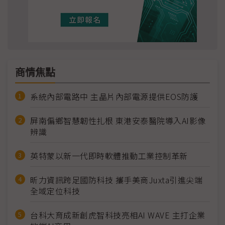
商情焦點
系統內部電路中 主晶片內部電源提供EOS防護
屏南偏鄉智慧韌性扎根 東港安泰醫院導入AI影像
辨識
英特蒙以新一代即時軟體推動工業控制革新
昕力資訊跨足國防科技 攜手美商Juxta引進尖端
全域定位科技
台科大育成新創虎智科技亮相AI WAVE 主打企業