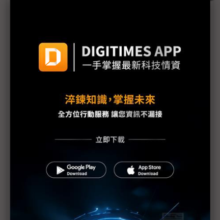
征途
評析：西班牙IC設計生態系蓬勃復甦 歐洲主權晶片
需求助燃
西班牙不只是觀光勝地！ 加那利群島力拚成太空、
半導體業樞紐
Wooptix機台測試、量產技術雙線 力求2028打入主
流晶圓廠
直擊西班牙新創Openchip乘代理式AI契機 首波晶片
訂單最快2028出貨
（專訪）Semidynamics從SoC到機櫃一手包辦 目標
重度記憶體AI推論需求
歐盟晶片法案2.0預計5月底公布 料將強化鎖定本土
業者扶植