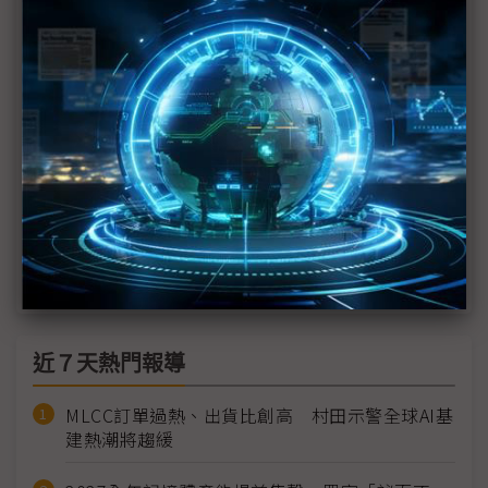
業者扶植
量子電腦10年內大量部署 Qilimanjaro鎖定「類比量
子運算」整合AI資料中心
巴塞隆納連線：手握晶片設計、光子、量子3關鍵實
力 西班牙欲重振電子業話語權
科技1分鐘：西班牙半導體設備公司Wooptix
科技1分鐘：西班牙量子運算公司Qilimanjaro
近７天熱門報導
MLCC訂單過熱、出貨比創高 村田示警全球AI基
建熱潮將趨緩