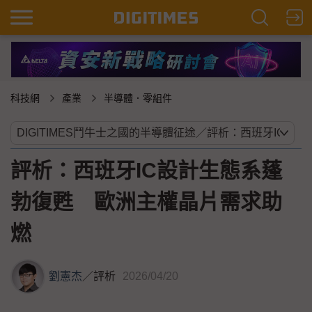
科技網
產業
半導體．零組件
評析：西班牙IC設計生態系蓬
勃復甦 歐洲主權晶片需求助
燃
劉憲杰
／
評析
2026/04/20