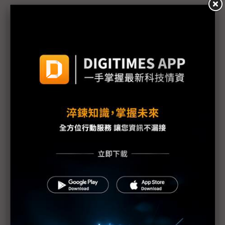
議題精選－DIGITIMES鬥牛士之國的半導體
征途
評析：西班牙IC設計生態系蓬勃復甦 歐洲主權晶片
需求助燃
西班牙不只是觀光勝地！ 加那利群島力拚成太空、
半導體業樞紐
Wooptix機台測試、量產技術雙線 力求2028打入主
流晶圓廠
直擊西班牙新創Openchip乘代理式AI契機 首波晶片
訂單最快2028出貨
（專訪）Semidynamics從SoC到機櫃一手包辦 目標
重度記憶體AI推論需求
歐盟晶片法案2.0預計5月底公布 料將強化鎖定本土