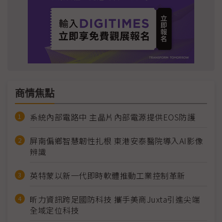
商情焦點
系統內部電路中 主晶片內部電源提供EOS防護
屏南偏鄉智慧韌性扎根 東港安泰醫院導入AI影像
辨識
英特蒙以新一代即時軟體推動工業控制革新
昕力資訊跨足國防科技 攜手美商Juxta引進尖端
全域定位科技