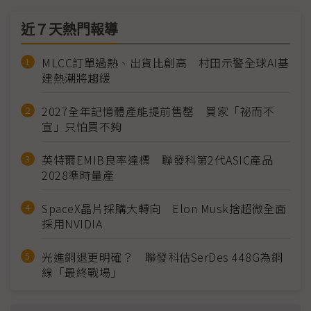
近７天熱門報導
MLCC訂單過熱、出貨比創高 村田示警全球AI基
建熱潮將趨緩
2027全年記憶體產能提前售罄 買家「祕而不
宣」只怕買不夠
英特爾EMIB良率達標 聯發科第2代ASIC產品
2028準時量產
SpaceX晶片採購大轉向 Elon Musk捨超微全面
採用NVIDIA
光進銅退更明確？ 聯發科估SerDes 448G為銅
線「最終戰場」