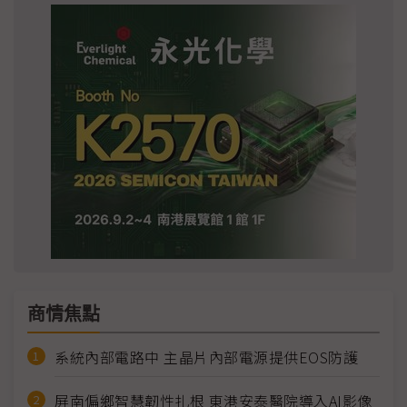
商情焦點
系統內部電路中 主晶片內部電源提供EOS防護
屏南偏鄉智慧韌性扎根 東港安泰醫院導入AI影像