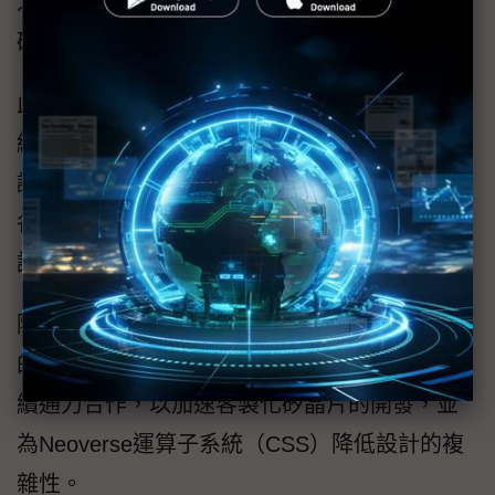
之前，如期提供設計上線與系統功能性及電源
確認所需的速度、準確性與保真度。
此外，新思科技的Synopsys HAPS原型設計系
統則支援廣泛的軟體開發與系統層級的效能確
認使用場景，並可針對新思科技的IP品項取得
各種介面協定套件（IPK），進一步協助加速驗
證與產品的上市時程。
隨著AGI CPU的推出，新思科技也持續對Arm
的全面設計生態系提供支援，而兩家公司也持
續通力合作，以加速客製化矽晶片的開發，並
為Neoverse運算子系統（CSS）降低設計的複
雜性。