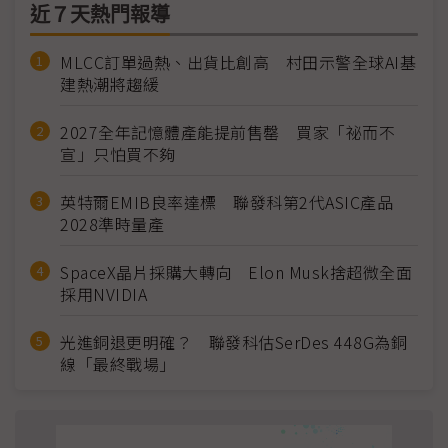
近７天熱門報導
MLCC訂單過熱、出貨比創高 村田示警全球AI基
建熱潮將趨緩
2027全年記憶體產能提前售罄 買家「祕而不
宣」只怕買不夠
英特爾EMIB良率達標 聯發科第2代ASIC產品
2028準時量產
SpaceX晶片採購大轉向 Elon Musk捨超微全面
採用NVIDIA
光進銅退更明確？ 聯發科估SerDes 448G為銅
線「最終戰場」