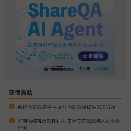
商情焦點
系統內部電路中 主晶片內部電源提供EOS防護
屏南偏鄉智慧韌性扎根 東港安泰醫院導入AI影像
辨識