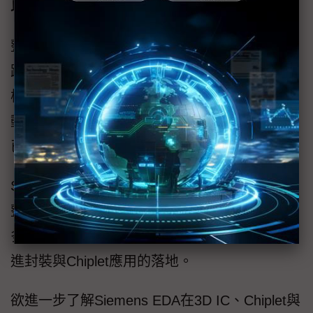
以AI與平台化整合 驅動3D IC設計邁向新世代
整體而言，3D IC設計正從單一晶片優化，轉向
跨晶粒、跨封裝與跨領域整合的系統層級設計
模式。隨著設計複雜度快速提升，結合AI、自
動化流程與數位孿生技術的平台化解決方案，
已成為加速創新與確保產品可靠度的關鍵。
Siemens EDA透過整合設計、驗證與測試的完
整3D IC解決方案，協助客戶在設計初期即掌握
多物理風險，提升跨團隊協同效率，並加速先
進封裝與Chiplet應用的落地。
欲進一步了解Siemens EDA在3D IC、Chiplet與