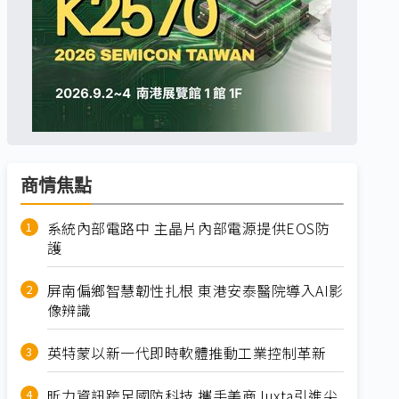
商情焦點
系統內部電路中 主晶片內部電源提供EOS防
護
屏南偏鄉智慧韌性扎根 東港安泰醫院導入AI影
像辨識
英特蒙以新一代即時軟體推動工業控制革新
昕力資訊跨足國防科技 攜手美商Juxta引進尖