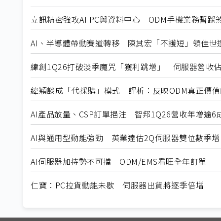
立訊精密強攻AI PC與資料中心 ODM手機業務暫踩
AI、半導體帶動賽道轉移 陳其宏「不護短」領佳世達
緯創1Q26打破淡季魔咒「獲利跳增」 伺服器營收佔
緯穎談成「代採購」模式 評析：反映ODM真正價值
AI產品放量、CSP訂單挹注 智邦1Q26營收年增逾6
AI與通用型動能強勁 英業達估2Q伺服器雙位數季增
AI伺服器加持勢不可擋 ODM/EMS看旺全年訂單
仁寶：PC拉貨動能未歇 伺服器出貨將逐季倍增