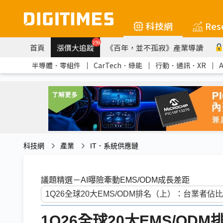
科技網
Res
259
首頁
漲價大追蹤
《百年，並不孤寂》產業導讀
半導體．零組件
｜
CarTech．綠能
｜
行動．通訊．XR
｜
科技網
產業
IT．系統供應鏈
議題精選－AI曝險牽動EMS/ODM成長差距
1Q26全球20大EMS/O