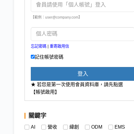
【範例：user@company.com】
忘記密碼
|
重寄啟用信
記住帳號密碼
登入
★ 若您是第一次使用會員資料庫，請先點選
【帳號啟用】
關鍵字
AI
營收
緯創
ODM
EMS