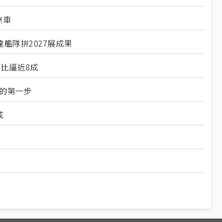
煞車
艦隊拚2027展成果
比逼近8成
的第一步
成