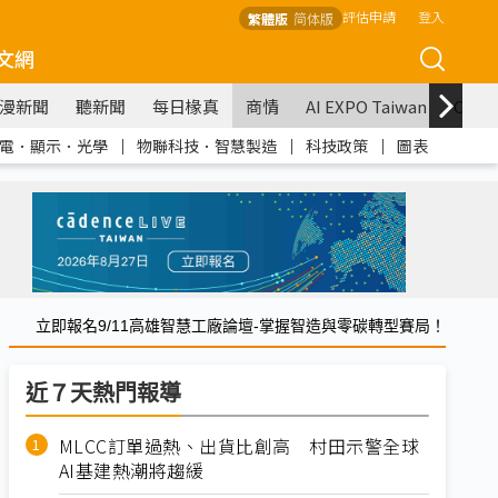
評估申請
登入
繁體版
简体版
文網
漫新聞
聽新聞
每日椽真
商情
AI EXPO Taiwan
COM
電．顯示．光學
｜
物聯科技．智慧製造
｜
科技政策
｜
圖表
立即報名9/11高雄智慧工廠論壇-掌握智造與零碳轉型賽局！
近７天熱門報導
MLCC訂單過熱、出貨比創高 村田示警全球
AI基建熱潮將趨緩