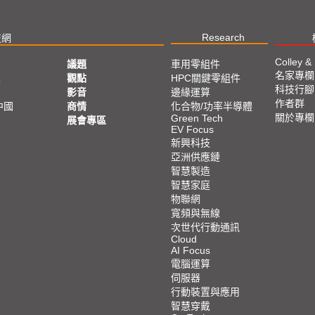
Research
技網
Colley &
議題
車用零組件
名家專欄
亞
觀點
HPC關鍵零組件
科技行腳
影音
邊緣運算
作者群
中國
商情
化合物/功率半導體
關於專欄
Green Tech
展會專區
EV Focus
新興科技
亞洲供應鏈
智慧製造
智慧家庭
物聯網
寬頻與無線
次世代行動通訊
Cloud
AI Focus
電腦運算
伺服器
行動裝置與應用
智慧穿戴