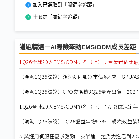
加入已選取到「關鍵字追蹤」
什麼是「關鍵字追蹤」
議題精選－AI曝險牽動EMS/ODM成長差距
1Q26全球20大EMS/ODM排名（上）：台業者佔比
（鴻海1Q26法說）鴻海AI伺服器市佔約4成 GPU/
（鴻海1Q26法說）CPO交換機3Q26量產出貨 20
1Q26全球20大EMS/ODM排名（下）：AI曝險決
（鴻海1Q26法說）1Q26營益年增63% 規模效益
AI與通用伺服器需求強勁 英業達：拉貨力道看到20