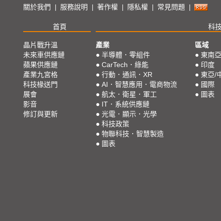
關於我們
服務說明
著作權
隱私權
常見問題
|
|
|
|
|
首頁
科
晶片戰升溫
產業
區域
未來車供應鏈
●
半導體．零組件
●
東南
蘋果供應鏈
●
CarTech．綠能
●
印度
產業九宮格
●
行動．通訊．XR
●
東亞/
科技椽送門
●
AI．智慧應用．電商物流
●
國際
展會
●
航太．衛星．軍工
●
圖表
影音
●
IT．系統供應鏈
修訂與更新
●
光電．顯示．光學
●
科技政策
●
物聯科技．智慧製造
●
圖表