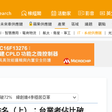
earch
椽經閣
活動家
影音
英
未來車供應鏈
蘋果供應鏈
產業
區域
議題
觀點
AI．智慧應用．電商物流
｜
航太．衛星．軍工
｜
IT．系統供應鏈
｜
光
DM排名（上）：台業者佔比破