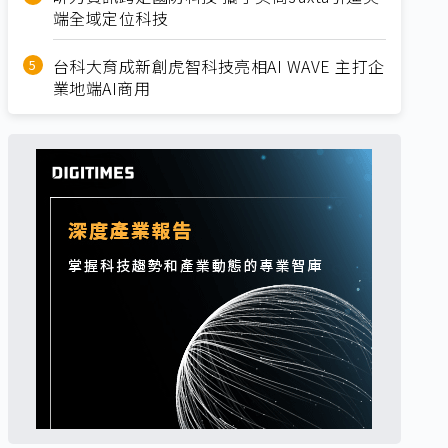
端全域定位科技
台科大育成新創虎智科技亮相AI WAVE 主打企
業地端AI商用