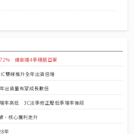
破72% 緯創連4季穩居亞軍
ASIC雙線推升全年出貨倍增
27年出貨量有望成長數倍
定年增率高低 3C淡季修正壓低季增率後段
發酵、核心獲利走升
28年