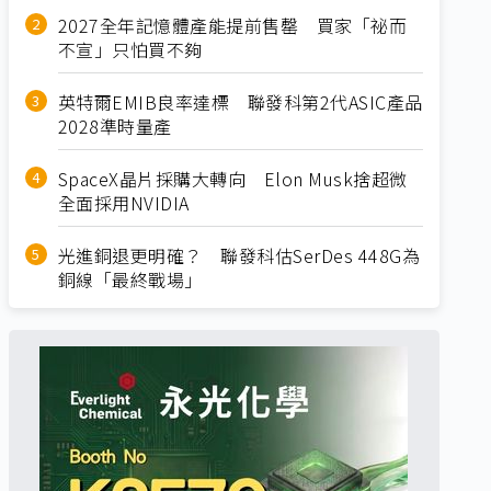
2027全年記憶體產能提前售罄 買家「祕而
不宣」只怕買不夠
英特爾EMIB良率達標 聯發科第2代ASIC產品
2028準時量產
SpaceX晶片採購大轉向 Elon Musk捨超微
全面採用NVIDIA
光進銅退更明確？ 聯發科估SerDes 448G為
銅線「最終戰場」