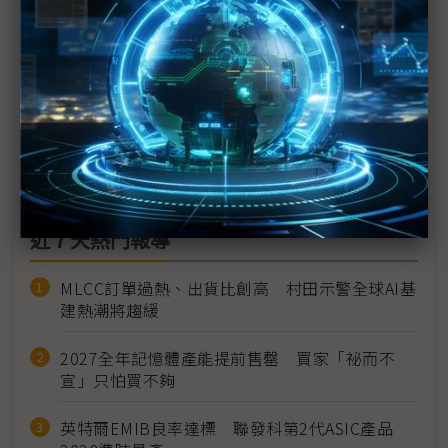
能超越H100
Google攜手SpaceX布局軌道AI運算 太空資料中心
競賽起跑
低軌衛星需求爆發 意法半導體上修太空晶片營收目
標
近７天熱門報導
MLCC訂單過熱、出貨比創高 村田示警全球AI基
建熱潮將趨緩
2027全年記憶體產能提前售罄 買家「祕而不
宣」只怕買不夠
英特爾EMIB良率達標 聯發科第2代ASIC產品