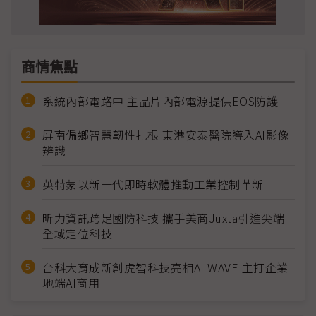
商情焦點
系統內部電路中 主晶片內部電源提供EOS防護
屏南偏鄉智慧韌性扎根 東港安泰醫院導入AI影像
辨識
英特蒙以新一代即時軟體推動工業控制革新
昕力資訊跨足國防科技 攜手美商Juxta引進尖端
全域定位科技
台科大育成新創虎智科技亮相AI WAVE 主打企業
地端AI商用