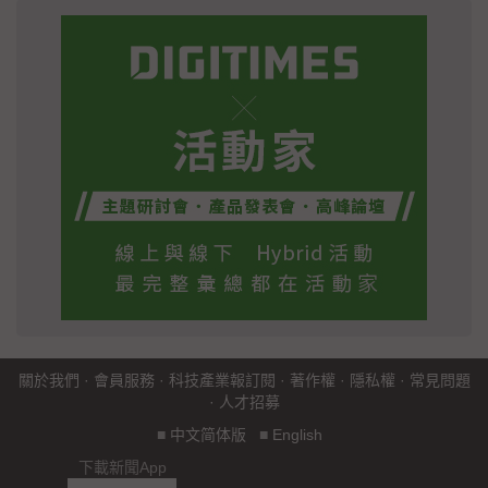
關於我們
·
會員服務
·
科技產業報訂閱
·
著作權
·
隱私權
·
常見問題
·
人才招募
■
中文简体版
■
English
下載新聞App