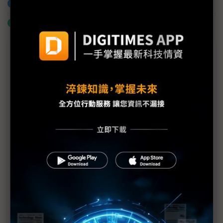
加入已選取到「關鍵字追蹤」
什麼是「關鍵字追蹤」
議題精選－太空運算競賽開跑
AI算力外溢至軌道經濟 NVIDIA、SpaceX與Google
引爆太空資料中心競局
NASA攜手Microchip打造太空運算晶片 瞄準百倍算
力與自主AI任務
中美太空資料中心競賽升溫 Google、中國新創搶攻
軌道AI算力
NVIDIA招兵買馬布局太空資料中心 地面電力瓶頸驅
動AI算力向太空擴張
NVIDIA攜5夥伴布局太空軌道AI資料中心 Space-1效