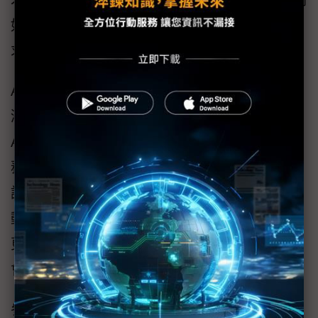
才在真實命題中累積AI實作經驗，並思考AI技術
如何回應台灣社會、產業與公共服務現場的需
求。」
AWS指出：「很榮幸持續擔任『雲湧智生』台
灣生成式AI應用黑客松競賽的技術支持方。
AWS將協助參賽者運用雲端技術、生成式AI服
務與代理式AI開發工具，將創意轉化為可驗
證、可擴充的應用雛形。」AWS長期在台灣推
動雲端與AI人才培育，期待透過本次競賽協助
更多開發者掌握AI實戰能力，為產業創新與社
會應用帶來更多可落地的解方。
參賽資格不限國籍、領域、科系與年級，高中