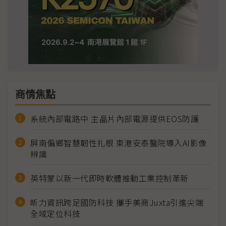
商情焦點
系統內部電路中 主晶片內部電源提供EOS防護
屏南偏鄉智慧韌性扎根 東港安泰醫院導入AI影像
辨識
英特蒙以新一代即時軟體推動工業控制革新
昕力資訊跨足國防科技 攜手美商Juxta引進尖端
全域定位科技