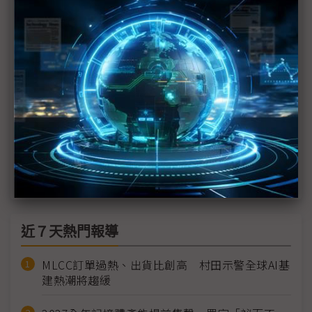
評析：Google Intelligence跟進Apple Intelligence
宣告 AI時代勝負決戰硬體層面
評析：Google「養龍蝦」塞進原生Android 中國市
場幾無Gemini Intelligence發揮空間
搶先WWDC Google Android Show先推Android功
能更新
Googlebook以Gemini為核心 攜手NB品牌2H26問
世
近７天熱門報導
MLCC訂單過熱、出貨比創高 村田示警全球AI基
建熱潮將趨緩