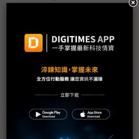
從手機到AI眼鏡 Google、蘋果、Meta競爭下世代
行動運算平台入口
Google首款多模態AI亮相 DeepMind CEO：我們正
站在奇點山腳
Google I/O 2026全面AI化 揭示Gemini代理式企業
藍圖
Google偕三星、高通推新一代AI眼鏡 搶攻次世代穿
戴
Sundar Pichai點名AI預算為企業痛點 Gemini 3.5
Flash應運而生
Googlebook點燃AI NB新戰局 英特爾、高通、聯
發科同台角逐