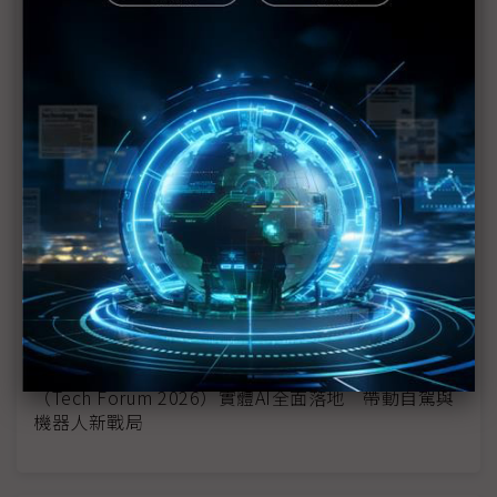
（Tech Forum 2026）AI驅動人形機器人美中競逐
台廠結盟切入核心關節供應鏈
（Tech Forum 2026）台灣掌握AI伺服器生態系 陸
行之：半導體「印鈔機」還能衝多久？
（Tech Forum 2026）太空資料中心還在驗證階段
低軌衛星先搶攻網路新商機
（Tech Forum 2026）吳宗信直言台灣太空產業機會
已至 該跳脫零組件代工向系統挑戰
（Tech Forum 2026）元鈦科朱佳建：直接液冷成趨
勢 浸沒式熱度降溫
（Tech Forum 2026）實體AI全面落地 帶動自駕與
機器人新戰局