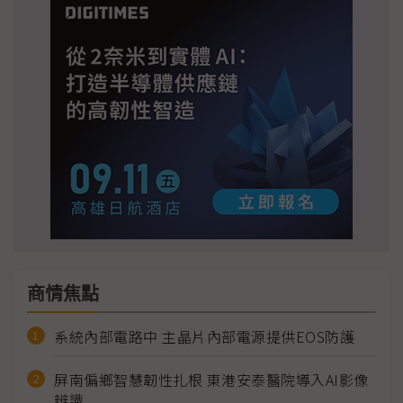
商情焦點
系統內部電路中 主晶片內部電源提供EOS防護
屏南偏鄉智慧韌性扎根 東港安泰醫院導入AI影像
辨識