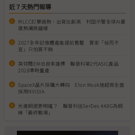
近７天熱門報導
MLCC訂單過熱、出貨比創高 村田示警全球AI基
建熱潮將趨緩
2027全年記憶體產能提前售罄 買家「祕而不
宣」只怕買不夠
英特爾EMIB良率達標 聯發科第2代ASIC產品
2028準時量產
SpaceX晶片採購大轉向 Elon Musk捨超微全面
採用NVIDIA
光進銅退更明確？ 聯發科估SerDes 448G為銅
線「最終戰場」