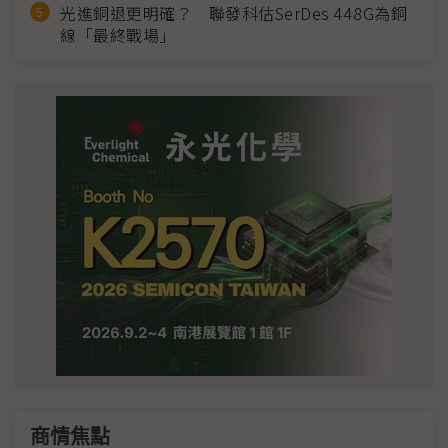
光進銅退更明確？ 聯發科估SerDes 448G為銅
線「最終戰場」
商情焦點