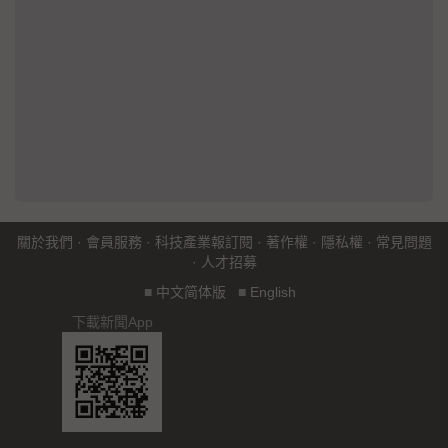
關於我們
·
會員服務
·
科技產業報訂閱
·
著作權
·
隱私權
·
常見問題
·
人才招募
■
中文简体版
■
English
下載新聞App