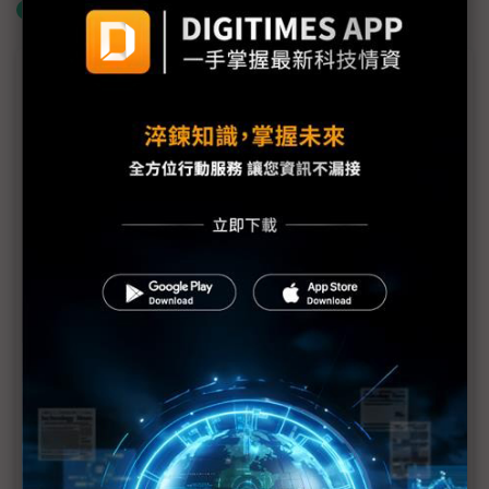
什麼是「關鍵字追蹤」
議題精選－國巨陳泰銘購併版圖AI不缺席
國巨購併腳步踏上AI液冷商機 陳泰銘點名獨缺「保
護元件」拼圖
日韓被動元件大廠漲勢確立 國巨跟進喊漲？陳泰
銘：可拭目以待
國巨陳泰銘：被動元件接單出貨比1.3業界居冠 超越
日本同業水準
AI時代「被動元件」啟動轉型 國巨陳泰銘揭三大趨
勢
國巨AI營收佔比已達15% 陳泰銘：我們只在第二局
上半