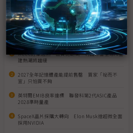
AI拉貨動能、漲價效益顯現 國巨1Q26獲利年增逾4
成
近７天熱門報導
MLCC訂單過熱、出貨比創高 村田示警全球AI基
建熱潮將趨緩
2027全年記憶體產能提前售罄 買家「祕而不
宣」只怕買不夠
英特爾EMIB良率達標 聯發科第2代ASIC產品
2028準時量產
SpaceX晶片採購大轉向 Elon Musk捨超微全面
採用NVIDIA