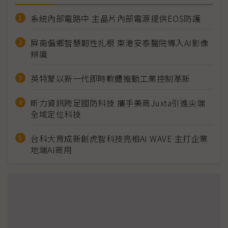
系統內部電路中 主晶片內部電源提供EOS防護
屏南偏鄉智慧韌性扎根 東港安泰醫院導入AI影像
辨識
英特蒙以新一代即時軟體推動工業控制革新
昕力資訊跨足國防科技 攜手美商Juxta引進尖端
全域定位科技
台科大育成新創虎智科技亮相AI WAVE 主打企業
地端AI商用