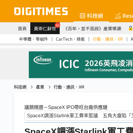
科技網
Res
40
首頁
黃崇仁辭世
《百年，並不孤寂》產業導讀
半導體．零組件
｜
CarTech．綠能
｜
行動．通訊．XR
｜
科技網
產業
行動．通訊．XR
議題精選－SpaceX IPO帶旺台廠供應鏈
SpaceX調漲Starlin