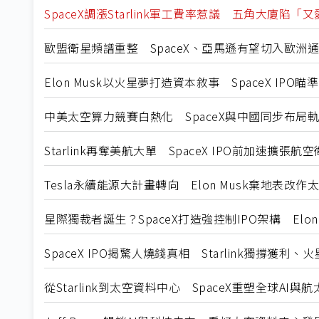
SpaceX調漲Starlink軍工費率惹議 五角大廈陷
歐盟衛星頻譜重整 SpaceX、亞馬遜有望切入歐洲
Elon Musk以火星夢打造資本敘事 SpaceX IP
中美太空算力競賽白熱化 SpaceX與中國同步布局軌
Starlink再奪美航大單 SpaceX IPO前加速擴張
Tesla永續能源大計畫轉向 Elon Musk棄地表改作
星際獨裁者誕生？SpaceX打造強控制IPO架構 Elo
SpaceX IPO揭驚人燒錢真相 Starlink獨撐獲利
從Starlink到太空資料中心 SpaceX重塑全球AI與