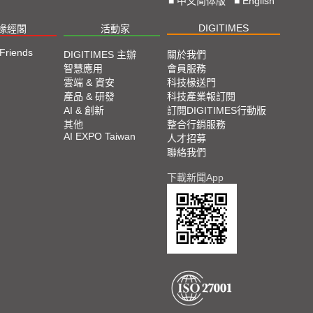
■
中文简体版
■
English
DIGITIMES
椽經閣
活動家
 Friends
DIGITIMES 主辦
關於我們
智慧應用
會員服務
雲端 & 資安
科技椽送門
產品 & 研發
科技產業報訂閱
AI & 創新
訂閱DIGITIMES行動版
其他
整合行銷服務
AI EXPO Taiwan
人才招募
聯絡我們
下載新聞App