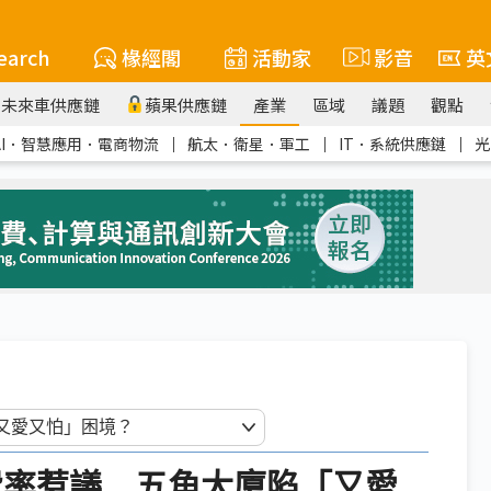
earch
椽經閣
活動家
影音
英
未來車供應鏈
蘋果供應鏈
產業
區域
議題
觀點
AI．智慧應用．電商物流
｜
航太．衛星．軍工
｜
IT．系統供應鏈
｜
光
k軍工費率惹議 五角大廈陷「又愛