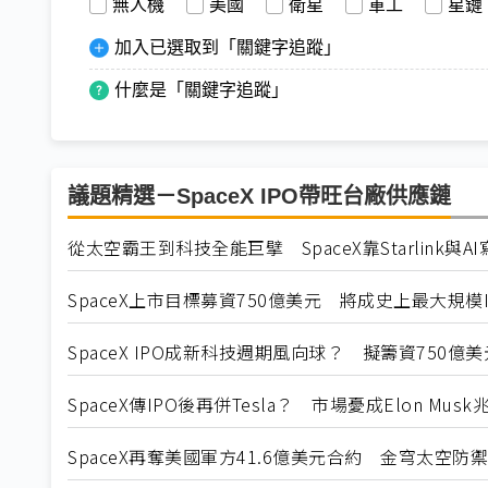
無人機
美國
衛星
軍工
星鏈
加入已選取到「關鍵字追蹤」
什麼是「關鍵字追蹤」
議題精選－SpaceX IPO帶旺台廠供應鏈
從太空霸王到科技全能巨擘 SpaceX靠Starlink與A
SpaceX上市目標募資750億美元 將成史上最大規模I
SpaceX IPO成新科技週期風向球？ 擬籌資750
SpaceX傳IPO後再併Tesla？ 市場憂成Elon Mu
SpaceX再奪美國軍方41.6億美元合約 金穹太空防