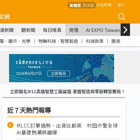
評估申請
登入
繁體版
简体版
文網
漫新聞
聽新聞
每日椽真
商情
AI EXPO Taiwan
COM
電．顯示．光學
｜
物聯科技．智慧製造
｜
科技政策
｜
圖表
立即報名9/11高雄智慧工廠論壇-掌握智造與零碳轉型賽局！
近７天熱門報導
MLCC訂單過熱、出貨比創高 村田示警全球
AI基建熱潮將趨緩