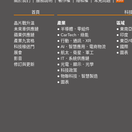
關於我們
服務說明
著作權
隱私權
常見問題
|
|
|
|
|
首頁
科
晶片戰升溫
產業
區域
未來車供應鏈
●
半導體．零組件
●
東南
蘋果供應鏈
●
CarTech．綠能
●
印度
產業九宮格
●
行動．通訊．XR
●
東亞/
科技椽送門
●
AI．智慧應用．電商物流
●
國際
展會
●
航太．衛星．軍工
●
圖表
影音
●
IT．系統供應鏈
修訂與更新
●
光電．顯示．光學
●
科技政策
●
物聯科技．智慧製造
●
圖表