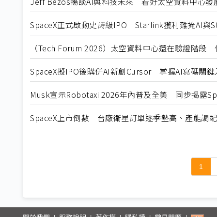
Jeff Bezos暢談AI與科技未來 看好太空資料中心
SpaceX正式啟動史詩級IPO Starlink獲利難掩AI與St
（Tech Forum 2026）太空資料中心還在驗證階
SpaceX擬IPO後購併AI新創Cursor 掌握AI寫碼關
Musk宣示Robotaxi 2026年內普及全美 同步揭露
SpaceX上市倒數 台廠衛星訂單逐季墊高、產能調
1