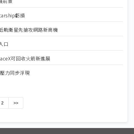
發展前景
arship虧損
段 低軌衛星先搶攻網路新商機
鍵入口
SpaceX可回收火箭新進展
配壓力同步浮現
2
>>