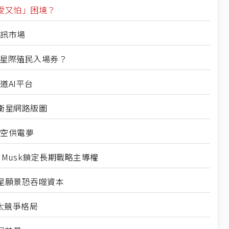
「又愛又怕」困境？
通訊市場
O瞄準星際殖民入場券？
道AI平台
航空衛星網路版圖
太空供電夢
n Musk鎖定長期戰略主導權
、火星願景恐吞噬資本
航太競爭格局