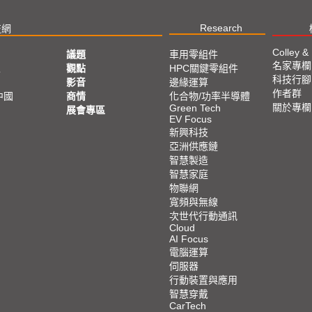
Research
技網
Colley &
議題
車用零組件
名家專欄
亞
觀點
HPC關鍵零組件
科技行腳
影音
邊緣運算
作者群
中國
商情
化合物/功率半導體
關於專欄
Green Tech
展會專區
EV Focus
新興科技
亞洲供應鏈
智慧製造
智慧家庭
物聯網
寬頻與無線
次世代行動通訊
Cloud
AI Focus
電腦運算
伺服器
行動裝置與應用
智慧穿戴
CarTech