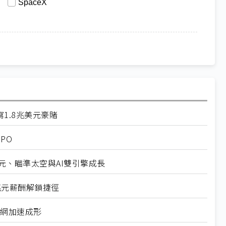
SpaceX
I寫1.8兆美元豪賭
PO
億美元、瞄準太空與AI雙引擎成長
sk兆元薪酬解鎖捷徑
禦網加速成形