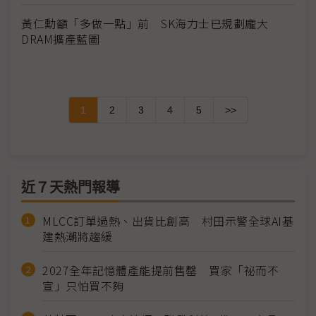
黃仁勳籲「多做一點」前 SK海力士已規劃龐大
DRAM擴產藍圖
1
2
3
4
5
>>
近７天熱門報導
MLCC訂單過熱、出貨比創高 村田示警全球AI基
建熱潮將趨緩
2027全年記憶體產能提前售罄 買家「祕而不
宣」只怕買不夠