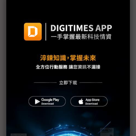
化浪潮
機器人競賽轉向平台戰 台廠搶攻具身智慧運算商機
雲端算力外溢地端 IPC卡位邊緣AI與實體AI應用
評析：從電子書翻頁跨入AI與智慧移動 COMPUTEX
揭示電子紙下個十年
《不具名消息》SEP71從追星現場到獨家專訪——史
上最長、體感綿延3週的COMPUTEX幕後採訪紀實
中小企AI普及率僅11.9% 政府盼母雞帶小雞加速落
地
AI時代「能源供應」與「負載穩定」缺一不可 台達
電、光寶科祭解方
Marvell押注矽光子 AI資料中心互連迎十年重構