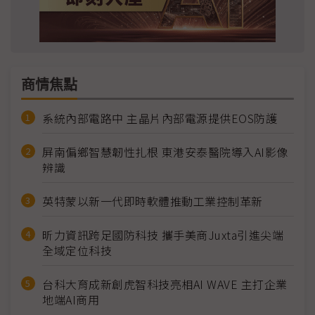
商情焦點
系統內部電路中 主晶片內部電源提供EOS防護
屏南偏鄉智慧韌性扎根 東港安泰醫院導入AI影像
辨識
英特蒙以新一代即時軟體推動工業控制革新
昕力資訊跨足國防科技 攜手美商Juxta引進尖端
全域定位科技
台科大育成新創虎智科技亮相AI WAVE 主打企業
地端AI商用