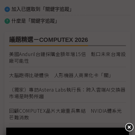
加入已選取到「關鍵字追蹤」
什麼是「關鍵字追蹤」
議題精選－COMPUTEX 2026
美國Anduril台鏈採購金額年增15倍 鬆口未來台灣設
廠可能性
大腦跑得比硬體快 人形機器人商業化卡「關」
（獨家）專訪Astera Labs執行長：跨入雲端AI交換器
市場是時勢所趨
回顧COMPUTEX晶片大廠重兵集結 NVIDIA體系光
芒難消散
AI算力上線拚速度 COMPUTEX看見基設模組及預製