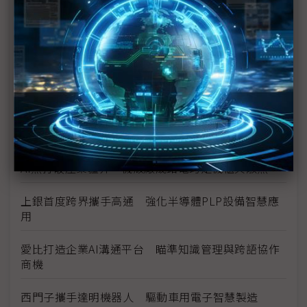
數位分身卡位AI工廠 達梭、雲達攜NVIDIA搶攻工業
級部署
（獨家）晶片產能滿手、銅牆終將倒下？ Marvell
營運長談AI光學互連的下一步
（獨家）NVIDIA AI伺服器架構散熱趨彈性 兩片式均
熱片朝「可拆卸」方向設計
AI熱打破產業疆界 機殼廠晟銘電跨足機櫃與散熱
上銀首度跨界攜手高通 強化半導體PLP設備智慧應
用
愛比打造企業AI溝通平台 瞄準知識管理與跨語協作
商機
西門子攜手達明機器人 驅動車用電子智慧製造