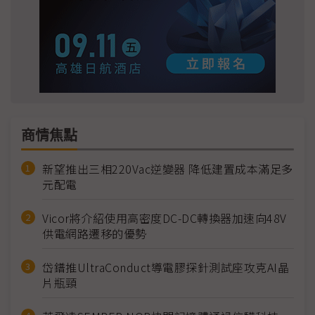
商情焦點
新望推出三相220Vac逆變器 降低建置成本滿足多
元配電
Vicor將介紹使用高密度DC-DC轉換器加速向48V
供電網路遷移的優勢
岱鐠推UltraConduct導電膠探針測試座攻克AI晶
片瓶頸