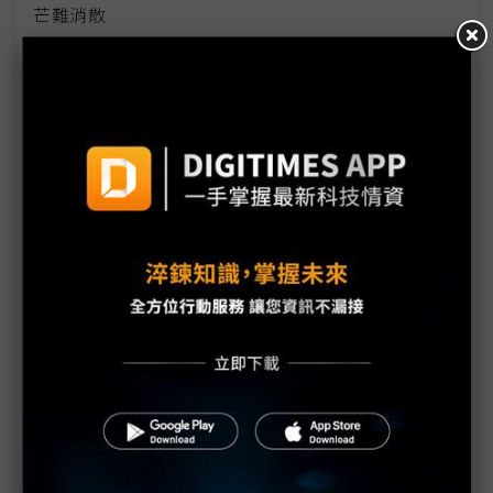
芒難消散
AI算力上線拚速度 COMPUTEX看見基設模組及預製
化浪潮
機器人競賽轉向平台戰 台廠搶攻具身智慧運算商機
雲端算力外溢地端 IPC卡位邊緣AI與實體AI應用
評析：從電子書翻頁跨入AI與智慧移動 COMPUTEX
揭示電子紙下個十年
《不具名消息》SEP71從追星現場到獨家專訪——史
上最長、體感綿延3週的COMPUTEX幕後採訪紀實
中小企AI普及率僅11.9% 政府盼母雞帶小雞加速落
地
AI時代「能源供應」與「負載穩定」缺一不可 台達