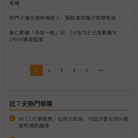
商機
西門子攜手達明機器人 驅動車用電子智慧製造
黃仁勳籲「多做一點」前 SK海力士已規劃龐大
DRAM擴產藍圖
1
2
3
4
5
>>
近７天熱門報導
MLCC訂單過熱、出貨比創高 村田示警全球AI基
建熱潮將趨緩