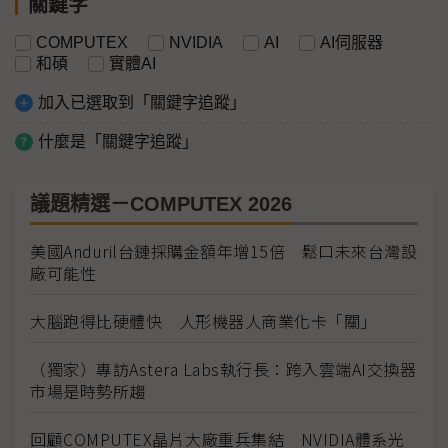
關鍵字
COMPUTEX
NVIDIA
AI
AI伺服器
和碩
實體AI
加入已選取到「關鍵字追蹤」
什麼是「關鍵字追蹤」
議題精選－COMPUTEX 2026
美國Anduril台鏈採購金額年增15倍 鬆口未來台灣設
廠可能性
大腦跑得比硬體快 人形機器人商業化卡「關」
（獨家）專訪Astera Labs執行長：跨入雲端AI交換器
市場是時勢所趨
回顧COMPUTEX晶片大廠重兵集結 NVIDIA體系光