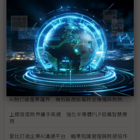
電、光寶科祭解方
Marvell押注矽光子 AI資料中心互連迎十年重構
數位分身卡位AI工廠 達梭、雲達攜NVIDIA搶攻工業
級部署
（獨家）晶片產能滿手、銅牆終將倒下？ Marvell
營運長談AI光學互連的下一步
（獨家）NVIDIA AI伺服器架構散熱趨彈性 兩片式均
熱片朝「可拆卸」方向設計
AI熱打破產業疆界 機殼廠晟銘電跨足機櫃與散熱
上銀首度跨界攜手高通 強化半導體PLP設備智慧應
用
愛比打造企業AI溝通平台 瞄準知識管理與跨語協作