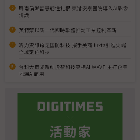
屏南偏鄉智慧韌性扎根 東港安泰醫院導入AI影像
辨識
英特蒙以新一代即時軟體推動工業控制革新
昕力資訊跨足國防科技 攜手美商Juxta引進尖端
全域定位科技
台科大育成新創虎智科技亮相AI WAVE 主打企業
地端AI商用