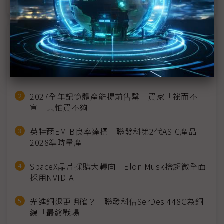
近７天熱門報導
MLCC訂單過熱、出貨比創高 村田示警全球AI基
建熱潮將趨緩
2027全年記憶體產能提前售罄 買家「祕而不
宣」只怕買不夠
英特爾EMIB良率達標 聯發科第2代ASIC產品
2028準時量產
SpaceX晶片採購大轉向 Elon Musk捨超微全面
採用NVIDIA
光進銅退更明確？ 聯發科估SerDes 448G為銅
線「最終戰場」