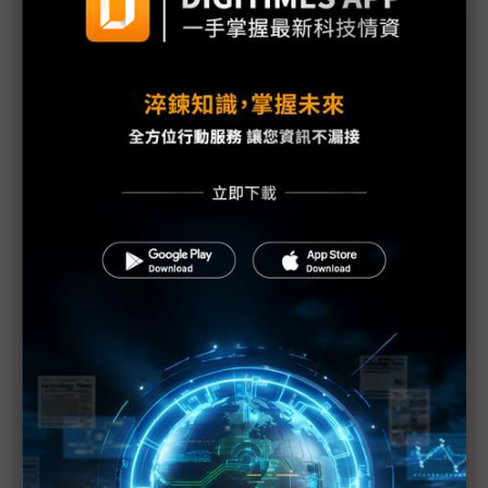
議題精選－光學廠難得聚首 「看」見AI關
鍵商機
大立光9日股東會三大看點解析 FAU進度最吸睛
光學廠難得齊聚COMPUTEX為哪樁？CPO、機器人點
燃「邊緣AI視覺」商機
大立光首登COMPUTEX 光學龍頭憑CPO闖AI光通訊
供應鏈
COMPUTEX秀演唱會疏散人潮功臣 佳能4Q再迎日
系相機驚喜大單
Metalens強攻機器人、V型槽搶進CPO 先進光劈出
次世代光學與半導體坦途
美系無人機＋人形機器人雙線齊飛 華晶科脫離消費
性紅海航向AI