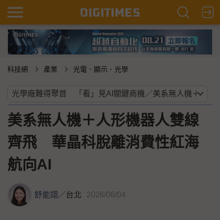
科技網
產業
光電．顯示．光學
美系無人機＋人形機器人雙線
齊飛 華晶科脫離消費性紅海
航向AI
舒能翊
／
台北
2026/06/04