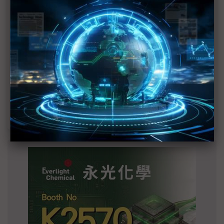
2027全年記憶體產能提前售罄 買家「祕而不
宣」只怕買不夠
英特爾EMIB良率達標 聯發科第2代ASIC產品
2028準時量產
SpaceX晶片採購大轉向 Elon Musk捨超微全面
採用NVIDIA
光進銅退更明確？ 聯發科估SerDes 448G為銅
線「最終戰場」