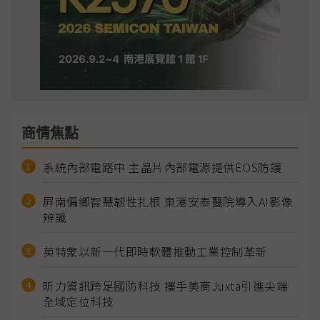
商情焦點
系統內部電路中 主晶片內部電源提供EOS防護
屏南偏鄉智慧韌性扎根 東港安泰醫院導入AI影像
辨識
英特蒙以新一代即時軟體推動工業控制革新
昕力資訊跨足國防科技 攜手美商Juxta引進尖端
全域定位科技