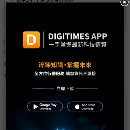
(一個工作日內將回覆您的來信)
訂閱DIGITIMES 行動版
關鍵字
越南
智慧型手機
功能性手機
貿易順差
加入已選取到「關鍵字追蹤」
什麼是「關鍵字追蹤」
近７天熱門報導
MLCC訂單過熱、出貨比創高 村田示警全球AI基
建熱潮將趨緩