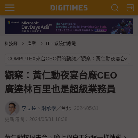
科技網
產業
IT．系統供應鏈
觀察：黃仁勳夜宴台廠CEO
廣達林百里也是超級業務員
李立達
、
謝承學
／
台北
2024/05/31
更新時間：2024/05/31 18:38
黃仁勳炫風來台，晚上與白天行程一樣精彩。