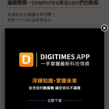
議題精選－COMPUTEX來台CEO們的動態
高通結合台廠圍攻英特爾？
微軟+六大NB品牌齊站台
COMPUTEX 2024科技星光雲集 六大產業爭艷
超微在台釋出三大新品藍圖 MI350採台積3奈米、
2025登場
Arm CEO：2025年將有1,000億台Arm裝置 迎接AI
時代來臨
AI伺服器商機想像無限 三大廠各擁法寶號令天下
實體AI加速機器人時代來臨，黃仁勳點名2個巨大商機
聯發科秀生成式AI實力 蔡力行主題演講受關注