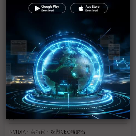
黃仁勳首度談及Rubin架構、演講加大台灣供應鏈比
重、影片致謝點名6台廠
仁寶獨缺黃仁勳晚宴 董座陳瑞聰：3年內AI伺服器要
迎頭趕上
觀察：黃仁勳夜宴台廠CEO 廣達林百里也是超級業
務員
分析：黃仁勳獨門「CEO群造勢戰法」 帶領台灣AI
供應鏈全球突圍
黃仁勳連日宴邀 今日換劉揚偉、施崇棠、童子賢、
楊麒令、郭水義等
英特爾CEO宴請11家VIP名單曝光
黃仁勳、蘇姿丰也掀搶人大作戰
NVIDIA、英特爾、超微CEO親訪台