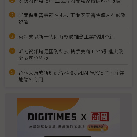
系統內部電路中 主晶片內部電源提供EOS防護
屏南偏鄉智慧韌性扎根 東港安泰醫院導入AI影像
辨識
英特蒙以新一代即時軟體推動工業控制革新
昕力資訊跨足國防科技 攜手美商Juxta引進尖端
全域定位科技
台科大育成新創虎智科技亮相AI WAVE 主打企業
地端AI商用