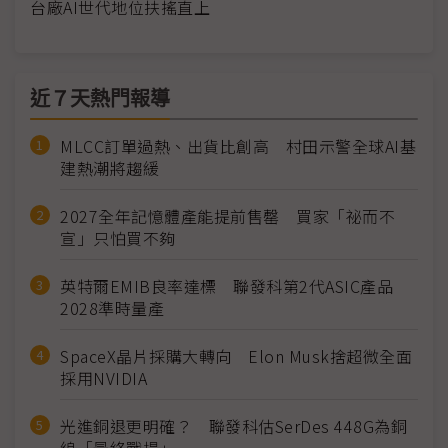
台廠AI世代地位扶搖直上
近７天熱門報導
MLCC訂單過熱、出貨比創高 村田示警全球AI基
建熱潮將趨緩
2027全年記憶體產能提前售罄 買家「祕而不
宣」只怕買不夠
英特爾EMIB良率達標 聯發科第2代ASIC產品
2028準時量產
SpaceX晶片採購大轉向 Elon Musk捨超微全面
採用NVIDIA
光進銅退更明確？ 聯發科估SerDes 448G為銅