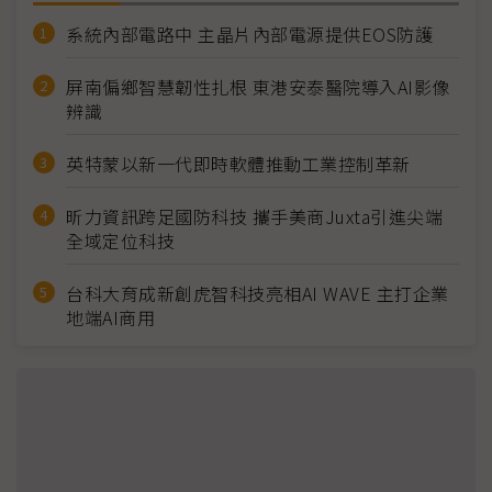
系統內部電路中 主晶片內部電源提供EOS防護
屏南偏鄉智慧韌性扎根 東港安泰醫院導入AI影像
辨識
英特蒙以新一代即時軟體推動工業控制革新
昕力資訊跨足國防科技 攜手美商Juxta引進尖端
全域定位科技
台科大育成新創虎智科技亮相AI WAVE 主打企業
地端AI商用