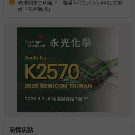
光進銅退更明確？ 聯發科估SerDes 448G為銅
線「最終戰場」
商情焦點