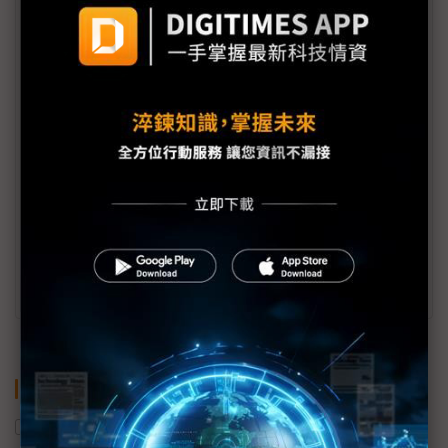
徐宏民
國立台灣大學資訊工程學系教授，曾任鴻海集團
與Stellantis合資車用科技公司技術長暨副總經
理，推動ADAS及智慧座艙系統產品進入全球車
用市場。紐約哥倫比亞大學電機博士，專精於機
器學習、電腦視覺、自駕車、機器人等領域。為
訊連科技研發團隊創始成員，慧景科技
（thingnario）共同創辦人，NVIDIA AI Lab計畫
主持人；曾任IBM華生研究中心及美國微軟研究
院客座研究員。擔任多家科技公司AI策略顧問，
習慣從學術與產業雙重視角檢驗技術發展的機會
與挑戰。
關鍵字
機器人
VLA
數位分身