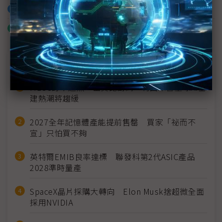
加入已選取到「關鍵字追蹤」
什麼是「關鍵字追蹤」
近７天熱門報導
MLCC訂單過熱、出貨比創高 村田示警全球AI基
建熱潮將趨緩
2027全年記憶體產能提前售罄 買家「祕而不
宣」只怕買不夠
英特爾EMIB良率達標 聯發科第2代ASIC產品
2028準時量產
SpaceX晶片採購大轉向 Elon Musk捨超微全面
採用NVIDIA