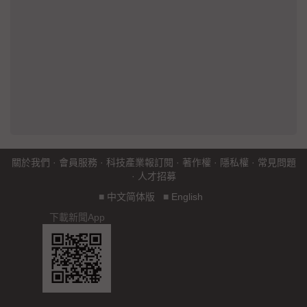
關於我們
·
會員服務
·
科技產業報訂閱
·
著作權
·
隱私權
·
常見問題
·
人才招募
■
中文简体版
■
English
下載新聞App