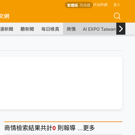
評估申請
登入
繁體版
简体版
文網
漫新聞
聽新聞
每日椽真
商情
AI EXPO Taiwan
COM
商情
檢索結果共計
0
則報導 ...
更多