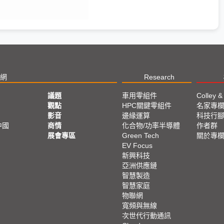
網
Research
議題
車用零組件
Colley &
觀點
HPC關鍵零組件
名家專
影音
邊緣運算
科技行
中國
商情
化合物/功率半導體
作者群
展會專區
Green Tech
關於專
EV Focus
新興科技
亞洲供應鏈
智慧製造
智慧家庭
物聯網
寬頻與無線
次世代行動通訊