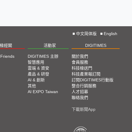
■
中文简体版
■
English
椽經閣
活動家
DIGITIMES
 Friends
DIGITIMES 主辦
關於我們
欄
智慧應用
會員服務
腳
雲端 & 資安
科技椽送門
產品 & 研發
科技產業報訂閱
欄
AI & 創新
訂閱DIGITIMES行動版
其他
整合行銷服務
AI EXPO Taiwan
人才招募
聯絡我們
下載新聞App