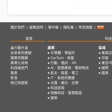
關於我們
服務說明
著作權
隱私權
常見問題
|
|
|
|
|
首頁
科技
晶片戰升溫
產業
區域
未來車供應鏈
●
半導體．零組件
●
東南亞
蘋果供應鏈
●
CarTech．綠能
●
印度
產業九宮格
●
行動．通訊．XR
●
東亞/
科技椽送門
●
AI．智慧應用．電商物流
●
國際
展會
●
航太．衛星．軍工
●
圖表
影音
●
IT．系統供應鏈
修訂與更新
●
光電．顯示．光學
●
科技政策
●
物聯科技．智慧製造
●
圖表