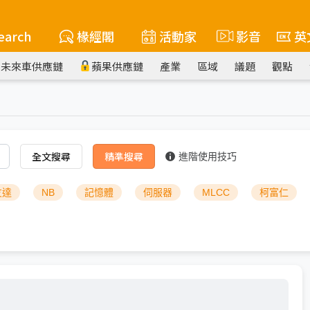
earch
椽經閣
活動家
影音
英
未來車供應鏈
蘋果供應鏈
產業
區域
議題
觀點
全文搜尋
精準搜尋
進階使用技巧
友達
NB
記憶體
伺服器
MLCC
柯富仁