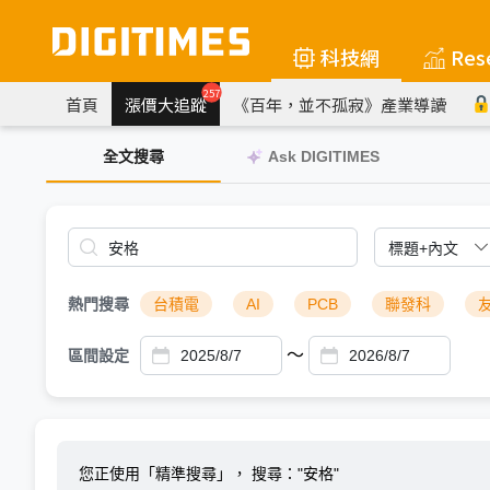
科技網
Res
257
首頁
漲價大追蹤
《百年，並不孤寂》產業導讀
全文搜尋
Ask DIGITIMES
熱門搜尋
台積電
AI
PCB
聯發科
～
區間設定
您正使用「精準搜尋」，
搜尋："安格"