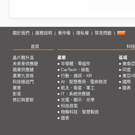
關於我們
服務說明
著作權
隱私權
常見問題
|
|
|
|
|
首頁
科技
晶片戰升溫
產業
區域
未來車供應鏈
●
半導體．零組件
●
東南亞
蘋果供應鏈
●
CarTech．綠能
●
印度
產業九宮格
●
行動．通訊．XR
●
東亞/
科技椽送門
●
AI．智慧應用．電商物流
●
國際
展會
●
航太．衛星．軍工
●
圖表
影音
●
IT．系統供應鏈
修訂與更新
●
光電．顯示．光學
●
科技政策
●
物聯科技．智慧製造
●
圖表