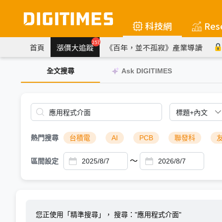
科技網
Res
257
首頁
漲價大追蹤
《百年，並不孤寂》產業導讀
全文搜尋
Ask DIGITIMES
熱門搜尋
台積電
AI
PCB
聯發科
～
區間設定
您正使用「精準搜尋」，
搜尋："應用程式介面"