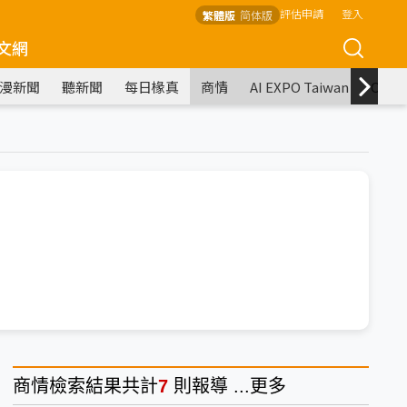
評估申請
登入
繁體版
简体版
文網
漫新聞
聽新聞
每日椽真
商情
AI EXPO Taiwan
COM
商情
檢索結果共計
7
則報導 ...
更多