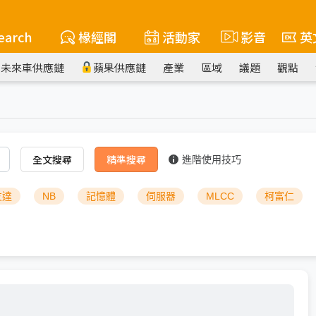
earch
椽經閣
活動家
影音
英
未來車供應鏈
蘋果供應鏈
產業
區域
議題
觀點
全文搜尋
精準搜尋
進階使用技巧
友達
NB
記憶體
伺服器
MLCC
柯富仁