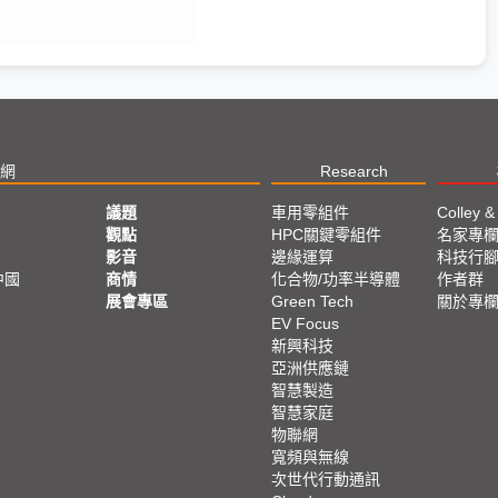
網
Research
議題
車用零組件
Colley &
觀點
HPC關鍵零組件
名家專
影音
邊緣運算
科技行
中國
商情
化合物/功率半導體
作者群
展會專區
Green Tech
關於專
EV Focus
新興科技
亞洲供應鏈
智慧製造
智慧家庭
物聯網
寬頻與無線
次世代行動通訊