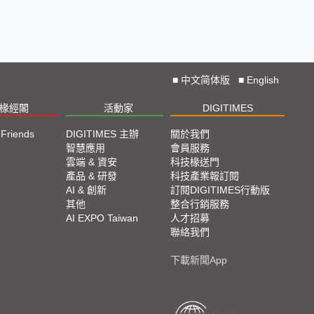
■
中文简体版
■
English
椽經閣
活動家
DIGITIMES
 Friends
DIGITIMES 主辦
關於我們
欄
智慧應用
會員服務
腳
雲端 & 資安
科技椽送門
產品 & 研發
科技產業報訂閱
欄
AI & 創新
訂閱DIGITIMES行動版
其他
整合行銷服務
AI EXPO Taiwan
人才招募
聯絡我們
下載新聞App