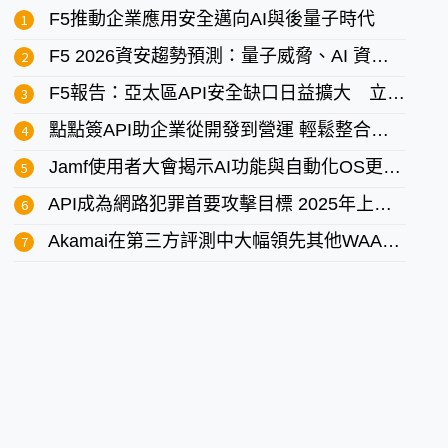
F5推動企業應用安全邁向AI與後量子時代
F5 2026資安趨勢預測：量子威脅、AI 資安斷層 以及韌性競逐戰
F5報告：亞太區API安全缺口日益擴大 立即強化治理與韌性
點點簽API助企業從開發到營運 輕鬆整合電子簽名到現有系統
Jamf使用者大會揭示AI功能與自動化OS更新打造全新企業級API生態系統
API成為網路犯罪首要攻擊目標 2025年上半發生超過4萬起API事件
Akamai在第三方評測中大幅領先其他WAAP供應商