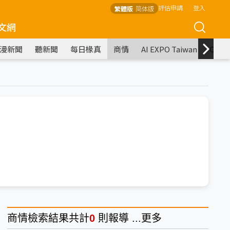
評估申請
登入
繁體版
简体版
文網
漫新聞
聽新聞
每日椽真
商情
AI EXPO Taiwan
COM
商情
檢索結果共計
0
則報導 ...
更多