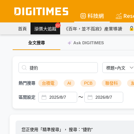
科技網
Res
257
首頁
漲價大追蹤
《百年，並不孤寂》產業導讀
全文搜尋
Ask DIGITIMES
熱門搜尋
台積電
AI
PCB
聯發科
～
區間設定
您正使用「精準搜尋」，
搜尋："捷豹"