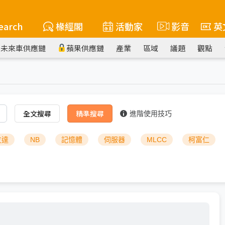
earch
椽經閣
活動家
影音
英
未來車供應鏈
蘋果供應鏈
產業
區域
議題
觀點
全文搜尋
精準搜尋
進階使用技巧
友達
NB
記憶體
伺服器
MLCC
柯富仁