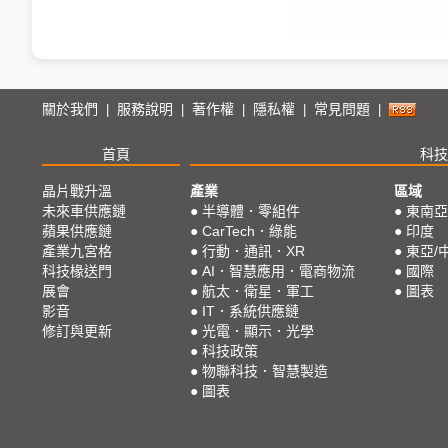
關於我們
服務說明
著作權
隱私權
常見問題
|
|
|
|
|
首頁
科技
晶片戰升溫
產業
區域
未來車供應鏈
●
半導體．零組件
●
東南亞
蘋果供應鏈
●
CarTech．綠能
●
印度
產業九宮格
●
行動．通訊．XR
●
東亞/
科技椽送門
●
AI．智慧應用．電商物流
●
國際
展會
●
航太．衛星．軍工
●
圖表
影音
●
IT．系統供應鏈
修訂與更新
●
光電．顯示．光學
●
科技政策
●
物聯科技．智慧製造
●
圖表