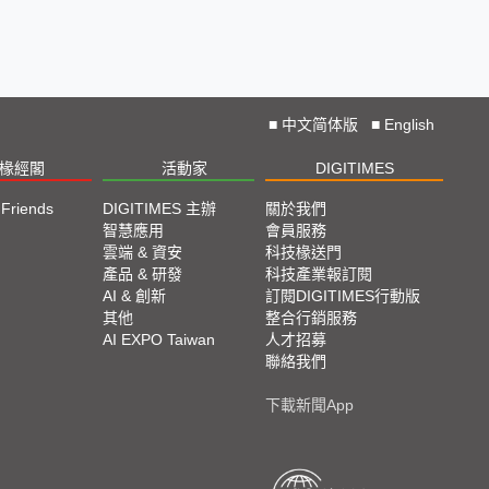
■
中文简体版
■
English
椽經閣
活動家
DIGITIMES
 Friends
DIGITIMES 主辦
關於我們
欄
智慧應用
會員服務
腳
雲端 & 資安
科技椽送門
產品 & 研發
科技產業報訂閱
欄
AI & 創新
訂閱DIGITIMES行動版
其他
整合行銷服務
AI EXPO Taiwan
人才招募
聯絡我們
下載新聞App