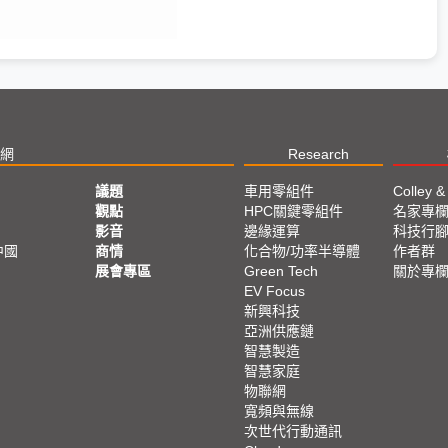
網
Research
議題
車用零組件
Colley &
觀點
HPC關鍵零組件
名家專
影音
邊緣運算
科技行
中國
商情
化合物/功率半導體
作者群
展會專區
Green Tech
關於專
EV Focus
新興科技
亞洲供應鏈
智慧製造
智慧家庭
物聯網
寬頻與無線
次世代行動通訊