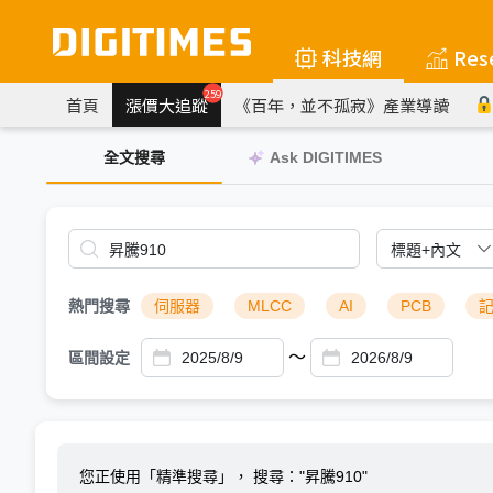
科技網
Res
259
首頁
漲價大追蹤
《百年，並不孤寂》產業導讀
全文搜尋
Ask DIGITIMES
熱門搜尋
伺服器
MLCC
AI
PCB
～
區間設定
您正使用「精準搜尋」，
搜尋："昇騰910"