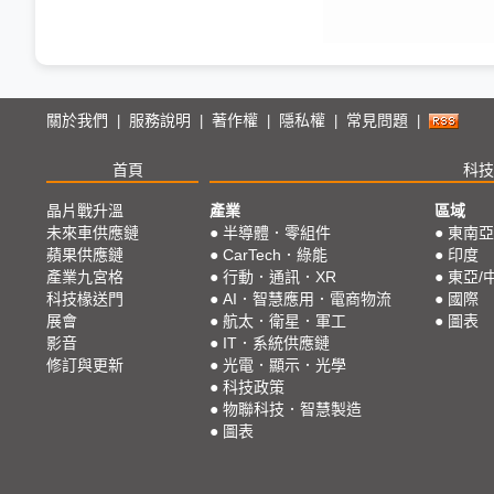
關於我們
服務說明
著作權
隱私權
常見問題
|
|
|
|
|
首頁
科技
晶片戰升溫
產業
區域
未來車供應鏈
●
半導體．零組件
●
東南亞
蘋果供應鏈
●
CarTech．綠能
●
印度
產業九宮格
●
行動．通訊．XR
●
東亞/
科技椽送門
●
AI．智慧應用．電商物流
●
國際
展會
●
航太．衛星．軍工
●
圖表
影音
●
IT．系統供應鏈
修訂與更新
●
光電．顯示．光學
●
科技政策
●
物聯科技．智慧製造
●
圖表