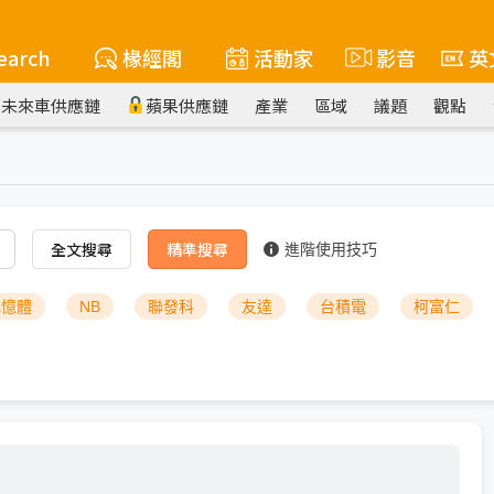
earch
椽經閣
活動家
影音
英
未來車供應鏈
蘋果供應鏈
產業
區域
議題
觀點
全文搜尋
精準搜尋
進階使用技巧
記憶體
NB
聯發科
友達
台積電
柯富仁