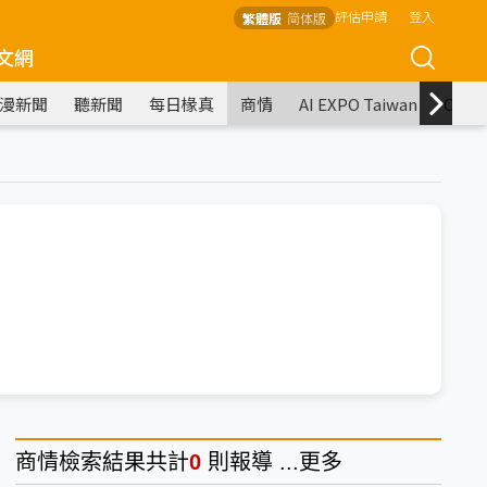
評估申請
登入
繁體版
简体版
文網
漫新聞
聽新聞
每日椽真
商情
AI EXPO Taiwan
COM
商情
檢索結果共計
0
則報導 ...
更多