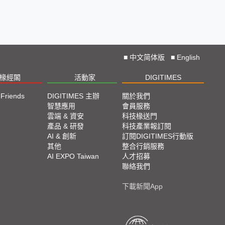
■
中文简体版
■
English
椽經閣
活動家
DIGITIMES
 Friends
DIGITIMES 主辦
關於我們
欄
智慧應用
會員服務
腳
雲端 & 資安
科技椽送門
產品 & 研發
科技產業報訂閱
欄
AI & 創新
訂閱DIGITIMES行動版
其他
整合行銷服務
AI EXPO Taiwan
人才招募
聯絡我們
下載新聞App