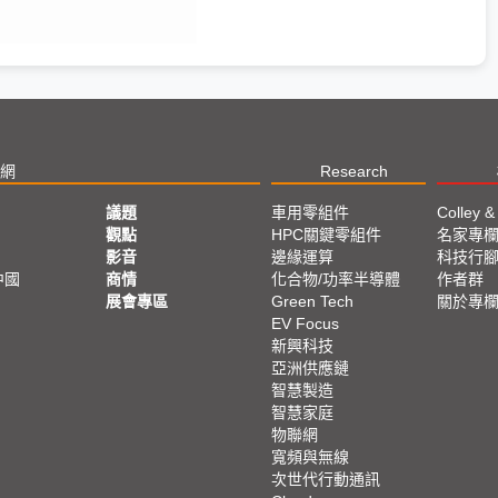
網
Research
議題
車用零組件
Colley &
觀點
HPC關鍵零組件
名家專
影音
邊緣運算
科技行
中國
商情
化合物/功率半導體
作者群
展會專區
Green Tech
關於專
EV Focus
新興科技
亞洲供應鏈
智慧製造
智慧家庭
物聯網
寬頻與無線
次世代行動通訊