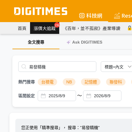
科技網
Res
259
首頁
漲價大追蹤
《百年，並不孤寂》產業導讀
全文搜尋
Ask DIGITIMES
熱門搜尋
台積電
NB
記憶體
聯發科
～
區間設定
您正使用「精準搜尋」，
搜尋："易發精機"