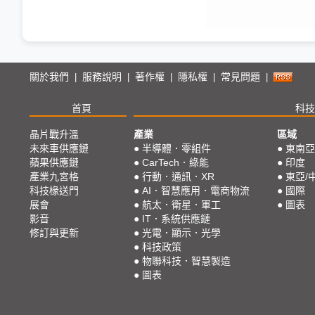
關於我們
服務說明
著作權
隱私權
常見問題
|
|
|
|
|
首頁
科技
晶片戰升溫
產業
區域
未來車供應鏈
●
半導體．零組件
●
東南亞
蘋果供應鏈
●
CarTech．綠能
●
印度
產業九宮格
●
行動．通訊．XR
●
東亞/
科技椽送門
●
AI．智慧應用．電商物流
●
國際
展會
●
航太．衛星．軍工
●
圖表
影音
●
IT．系統供應鏈
修訂與更新
●
光電．顯示．光學
●
科技政策
●
物聯科技．智慧製造
●
圖表