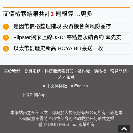
商情
檢索結果共計
3
則報導 ...
更多
迷因幣價格整理階段 投資機會與風險並存
Flipster獨家上線USD1零點差永續合約 率先支援五大主流幣
以太幣創歷史新高 HOYA BIT豪送一枚
關於我們
·
會員服務
·
科技產業報訂閱
·
著作權
·
隱私權
·
常見問題
·
人才招募
■
中文简体版
■
English
下載新聞App
本網站內之全部圖文，係屬於大椽股份有限公司所有，非經本
公司同意不得將全部或部分內容轉載於任何形式之媒
體 © DIGITIMES Inc. 版權所有