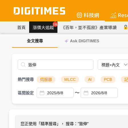
科技網
Res
259
首頁
漲價大追蹤
《百年，並不孤寂》產業導讀
全文搜尋
Ask DIGITIMES
熱門搜尋
伺服器
MLCC
AI
PCB
～
區間設定
您正使用「精準搜尋」，
搜尋："致伸"