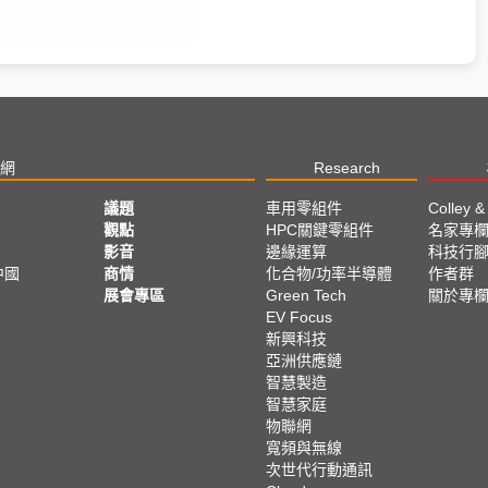
網
Research
議題
車用零組件
Colley &
觀點
HPC關鍵零組件
名家專
影音
邊緣運算
科技行
中國
商情
化合物/功率半導體
作者群
展會專區
Green Tech
關於專
EV Focus
新興科技
亞洲供應鏈
智慧製造
智慧家庭
物聯網
寬頻與無線
次世代行動通訊