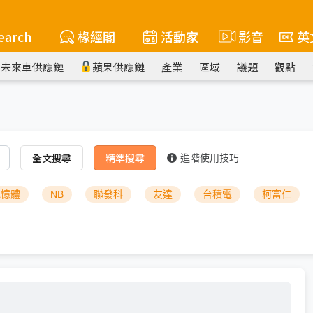
earch
椽經閣
活動家
影音
英
未來車供應鏈
蘋果供應鏈
產業
區域
議題
觀點
全文搜尋
精準搜尋
進階使用技巧
記憶體
NB
聯發科
友達
台積電
柯富仁