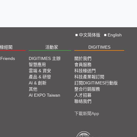
■
中文简体版
■
English
椽經閣
活動家
DIGITIMES
 Friends
DIGITIMES 主辦
關於我們
欄
智慧應用
會員服務
腳
雲端 & 資安
科技椽送門
產品 & 研發
科技產業報訂閱
欄
AI & 創新
訂閱DIGITIMES行動版
其他
整合行銷服務
AI EXPO Taiwan
人才招募
聯絡我們
下載新聞App