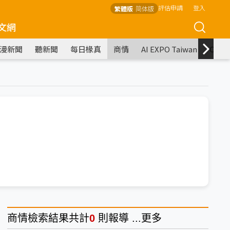
評估申請
登入
繁體版
简体版
文網
漫新聞
聽新聞
每日椽真
商情
AI EXPO Taiwan
COM
商情
檢索結果共計
0
則報導 ...
更多