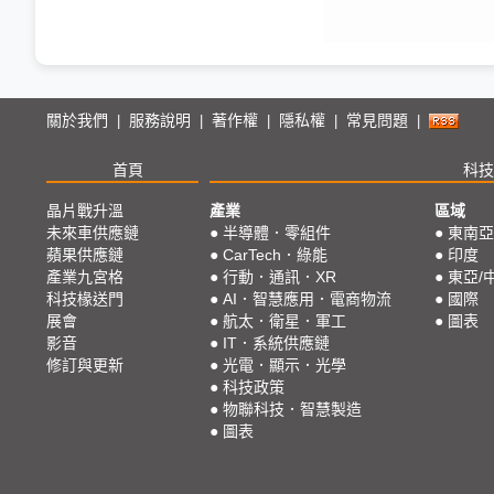
關於我們
服務說明
著作權
隱私權
常見問題
|
|
|
|
|
首頁
科技
晶片戰升溫
產業
區域
未來車供應鏈
●
半導體．零組件
●
東南亞
蘋果供應鏈
●
CarTech．綠能
●
印度
產業九宮格
●
行動．通訊．XR
●
東亞/
科技椽送門
●
AI．智慧應用．電商物流
●
國際
展會
●
航太．衛星．軍工
●
圖表
影音
●
IT．系統供應鏈
修訂與更新
●
光電．顯示．光學
●
科技政策
●
物聯科技．智慧製造
●
圖表