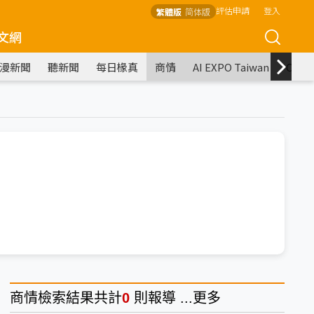
評估申請
登入
繁體版
简体版
文網
漫新聞
聽新聞
每日椽真
商情
AI EXPO Taiwan
COM
商情
檢索結果共計
0
則報導 ...
更多