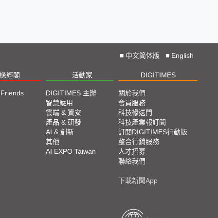
■
中文简体版
■
English
椽經閣
活動家
DIGITIMES
 Friends
DIGITIMES 主辦
關於我們
欄
智慧應用
會員服務
腳
雲端 & 資安
科技椽送門
產品 & 研發
科技產業報訂閱
欄
AI & 創新
訂閱DIGITIMES行動版
其他
整合行銷服務
AI EXPO Taiwan
人才招募
聯絡我們
下載新聞App