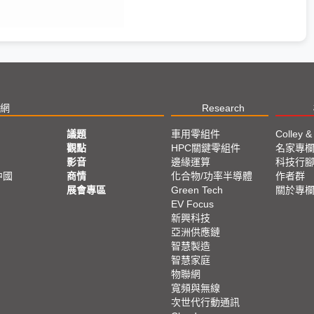
網
Research
議題
車用零組件
Colley &
觀點
HPC關鍵零組件
名家專
影音
邊緣運算
科技行
中國
商情
化合物/功率半導體
作者群
展會專區
Green Tech
關於專
EV Focus
新興科技
亞洲供應鏈
智慧製造
智慧家庭
物聯網
寬頻與無線
次世代行動通訊