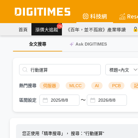
科技網
Res
259
首頁
漲價大追蹤
《百年，並不孤寂》產業導讀
全文搜尋
Ask DIGITIMES
熱門搜尋
伺服器
MLCC
AI
PCB
～
區間設定
您正使用「精準搜尋」，
搜尋："行動運算"