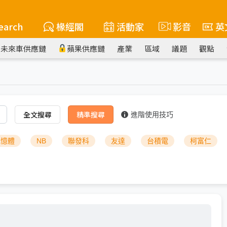
earch
椽經閣
活動家
影音
英
未來車供應鏈
蘋果供應鏈
產業
區域
議題
觀點
全文搜尋
精準搜尋
進階使用技巧
記憶體
NB
聯發科
友達
台積電
柯富仁