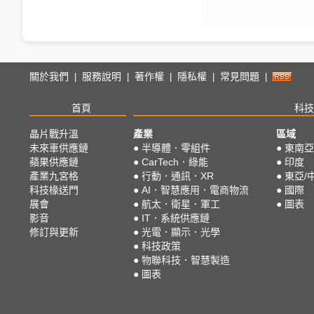
關於我們
服務說明
著作權
隱私權
常見問題
|
|
|
|
|
首頁
科技
晶片戰升溫
產業
區域
未來車供應鏈
●
半導體．零組件
●
東南亞
蘋果供應鏈
●
CarTech．綠能
●
印度
產業九宮格
●
行動．通訊．XR
●
東亞/
科技椽送門
●
AI．智慧應用．電商物流
●
國際
展會
●
航太．衛星．軍工
●
圖表
影音
●
IT．系統供應鏈
修訂與更新
●
光電．顯示．光學
●
科技政策
●
物聯科技．智慧製造
●
圖表