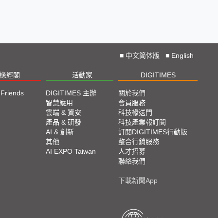
■
中文简体版
■
English
椽經閣
活動家
DIGITIMES
 Friends
DIGITIMES 主辦
關於我們
欄
智慧應用
會員服務
腳
雲端 & 資安
科技椽送門
產品 & 研發
科技產業報訂閱
欄
AI & 創新
訂閱DIGITIMES行動版
其他
整合行銷服務
AI EXPO Taiwan
人才招募
聯絡我們
下載新聞App