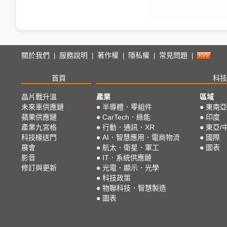
關於我們
服務說明
著作權
隱私權
常見問題
|
|
|
|
|
首頁
科技
晶片戰升溫
產業
區域
未來車供應鏈
●
半導體．零組件
●
東南亞
蘋果供應鏈
●
CarTech．綠能
●
印度
產業九宮格
●
行動．通訊．XR
●
東亞/
科技椽送門
●
AI．智慧應用．電商物流
●
國際
展會
●
航太．衛星．軍工
●
圖表
影音
●
IT．系統供應鏈
修訂與更新
●
光電．顯示．光學
●
科技政策
●
物聯科技．智慧製造
●
圖表