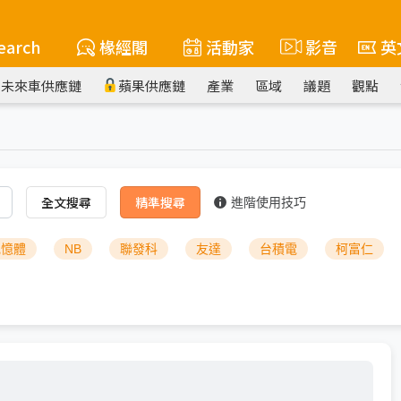
earch
椽經閣
活動家
影音
英
未來車供應鏈
蘋果供應鏈
產業
區域
議題
觀點
全文搜尋
精準搜尋
進階使用技巧
記憶體
NB
聯發科
友達
台積電
柯富仁