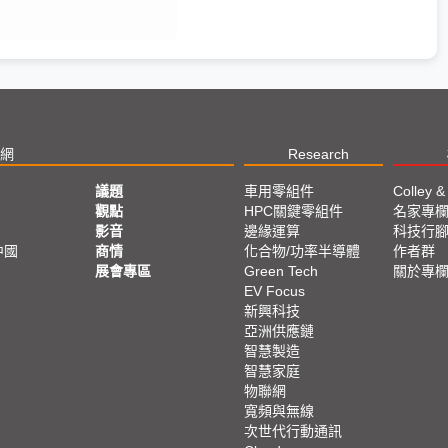
網
Research
議題
車用零組件
Colley &
觀點
HPC關鍵零組件
名家專
影音
邊緣運算
科技行
中國
商情
化合物/功率半導體
作者群
展會專區
Green Tech
關於專
EV Focus
新興科技
亞洲供應鏈
智慧製造
智慧家庭
物聯網
寬頻與無線
次世代行動通訊