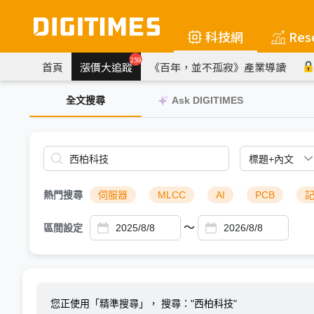
科技網
Res
259
首頁
漲價大追蹤
《百年，並不孤寂》產業導讀
全文搜尋
Ask DIGITIMES
熱門搜尋
伺服器
MLCC
AI
PCB
～
區間設定
您正使用「精準搜尋」，
搜尋："西柏科技"