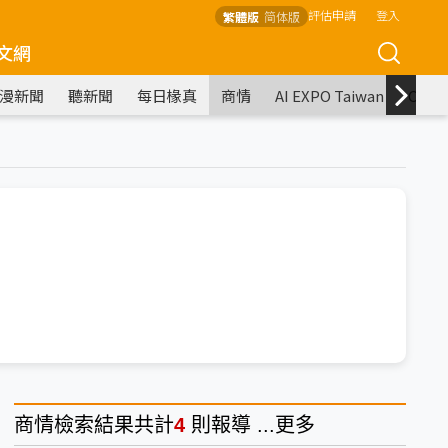
評估申請
登入
繁體版
简体版
文網
漫新聞
聽新聞
每日椽真
商情
AI EXPO Taiwan
COM
商情
檢索結果共計
4
則報導 ...
更多