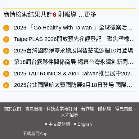
商情
檢索結果共計
6
則報導 ...
更多
2026 「Go Healthy with Taiwan 」全球徵案活動啟動 共創健康未來新典範
TaipeiPLAS 2026開放預先參觀登記 聚焦塑橡膠產業升級趨勢
2026台灣國際淨零永續展與智慧能源週10月登場
第18屆台露夥伴關係商展 揭幕台灣永續創新閃耀加勒比海
2025 TAITRONICS & AIoT Taiwan推出展中2026報名優惠 搶佔先機
2025台北國際航太暨國防展9月18日登場 國際論壇、產品發表與商機交流亮點搶先看
關於我們
·
會員服務
·
科技產業報訂閱
·
著作權
·
隱私權
·
常見問題
·
人才招募
■
中文简体版
■
English
下載新聞App