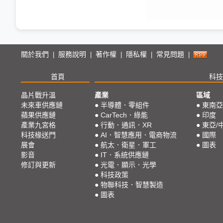
關於我們
服務說明
著作權
隱私權
常見問題
|
|
|
|
|
首頁
科技
晶片戰升溫
產業
區域
未來車供應鏈
●
半導體．零組件
●
東南亞
蘋果供應鏈
●
CarTech．綠能
●
印度
產業九宮格
●
行動．通訊．XR
●
東亞/
科技椽送門
●
AI．智慧應用．電商物流
●
國際
展會
●
航太．衛星．軍工
●
圖表
影音
●
IT．系統供應鏈
修訂與更新
●
光電．顯示．光學
●
科技政策
●
物聯科技．智慧製造
●
圖表