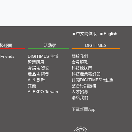
■
中文简体版
■
English
椽經閣
活動家
DIGITIMES
 Friends
DIGITIMES 主辦
關於我們
欄
智慧應用
會員服務
腳
雲端 & 資安
科技椽送門
產品 & 研發
科技產業報訂閱
欄
AI & 創新
訂閱DIGITIMES行動版
其他
整合行銷服務
AI EXPO Taiwan
人才招募
聯絡我們
下載新聞App