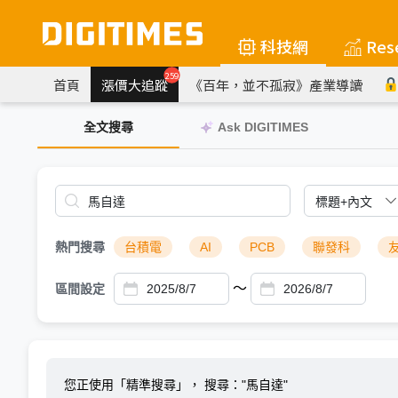
科技網
Res
259
首頁
漲價大追蹤
《百年，並不孤寂》產業導讀
全文搜尋
Ask DIGITIMES
熱門搜尋
台積電
AI
PCB
聯發科
～
區間設定
您正使用「精準搜尋」，
搜尋："馬自達"