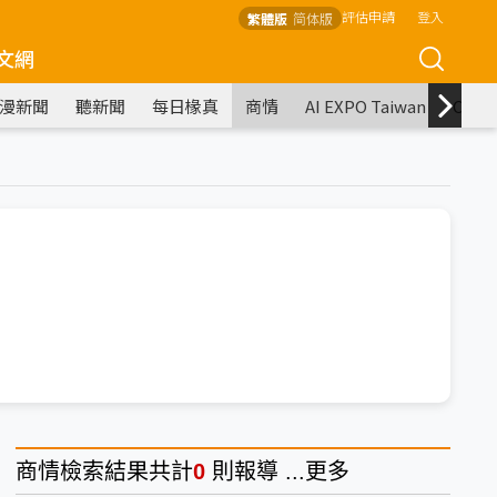
評估申請
登入
繁體版
简体版
文網
漫新聞
聽新聞
每日椽真
商情
AI EXPO Taiwan
COM
商情
檢索結果共計
0
則報導 ...
更多