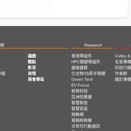
網
Research
議題
車用零組件
Colley &
觀點
HPC關鍵零組件
名家專
影音
邊緣運算
科技行
中國
商情
化合物/功率半導體
作者群
展會專區
Green Tech
關於專
EV Focus
新興科技
亞洲供應鏈
智慧製造
智慧家庭
物聯網
寬頻與無線
次世代行動通訊