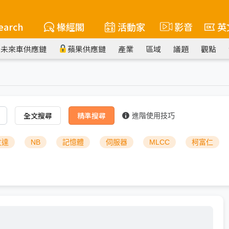
earch
椽經閣
活動家
影音
英
未來車供應鏈
蘋果供應鏈
產業
區域
議題
觀點
全文搜尋
精準搜尋
進階使用技巧
友達
NB
記憶體
伺服器
MLCC
柯富仁