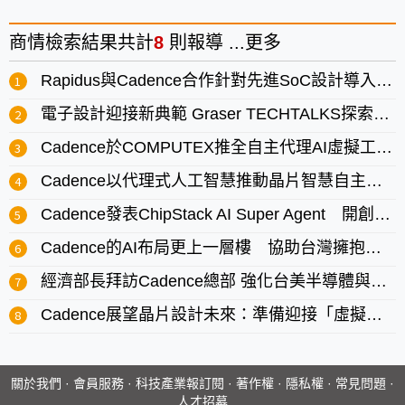
商情
檢索結果共計
8
則報導 ...
更多
Rapidus與Cadence合作針對先進SoC設計導入Agentic AI
電子設計迎接新典範 Graser TECHTALKS探索AI串聯全流程
Cadence於COMPUTEX推全自主代理AI虛擬工程師
Cadence以代理式人工智慧推動晶片智慧自主設計的普及
Cadence發表ChipStack AI Super Agent 開創晶片設計驗證新紀元
Cadence的AI布局更上一層樓 協助台灣擁抱爆發式成長
經濟部長拜訪Cadence總部 強化台美半導體與AI設計合作
Cadence展望晶片設計未來：準備迎接「虛擬工程師」時代！
關於我們
·
會員服務
·
科技產業報訂閱
·
著作權
·
隱私權
·
常見問題
·
人才招募