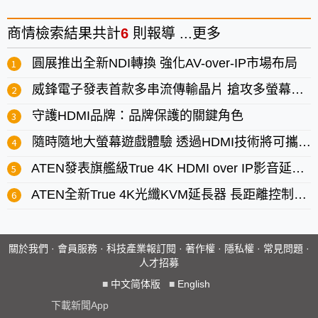
商情
檢索結果共計
6
則報導 ...
更多
圓展推出全新NDI轉換 強化AV-over-IP市場布局
威鋒電子發表首款多串流傳輸晶片 搶攻多螢幕USB-C擴充底座市場
守護HDMI品牌：品牌保護的關鍵角色
隨時隨地大螢幕遊戲體驗 透過HDMI技術將可攜式主機連接至高畫質電視HDTV
ATEN發表旗艦級True 4K HDMI over IP影音延長器
ATEN全新True 4K光纖KVM延長器 長距離控制可達10公里
關於我們
·
會員服務
·
科技產業報訂閱
·
著作權
·
隱私權
·
常見問題
·
人才招募
■
中文简体版
■
English
下載新聞App