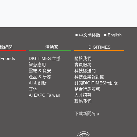
■
中文简体版
■
English
椽經閣
活動家
DIGITIMES
 Friends
DIGITIMES 主辦
關於我們
欄
智慧應用
會員服務
腳
雲端 & 資安
科技椽送門
產品 & 研發
科技產業報訂閱
欄
AI & 創新
訂閱DIGITIMES行動版
其他
整合行銷服務
AI EXPO Taiwan
人才招募
聯絡我們
下載新聞App