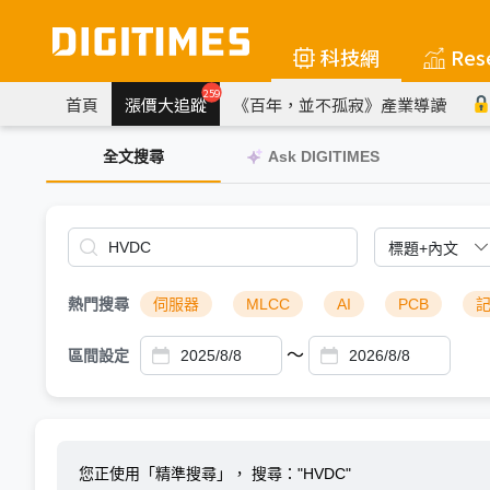
科技網
Res
259
首頁
漲價大追蹤
《百年，並不孤寂》產業導讀
全文搜尋
Ask DIGITIMES
熱門搜尋
伺服器
MLCC
AI
PCB
～
區間設定
您正使用「精準搜尋」，
搜尋："HVDC"