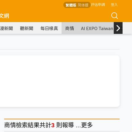
評估申請
登入
繁體版
简体版
文網
漫新聞
聽新聞
每日椽真
商情
AI EXPO Taiwan
COM
商情
檢索結果共計
3
則報導 ...
更多