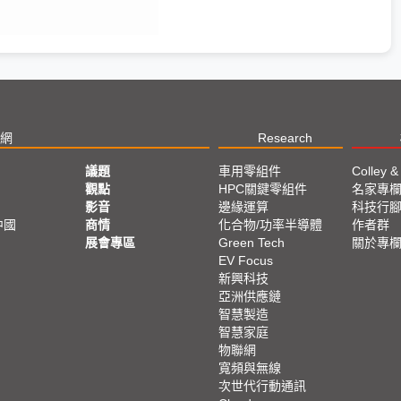
網
Research
議題
車用零組件
Colley &
觀點
HPC關鍵零組件
名家專
影音
邊緣運算
科技行
中國
商情
化合物/功率半導體
作者群
展會專區
Green Tech
關於專
EV Focus
新興科技
亞洲供應鏈
智慧製造
智慧家庭
物聯網
寬頻與無線
次世代行動通訊