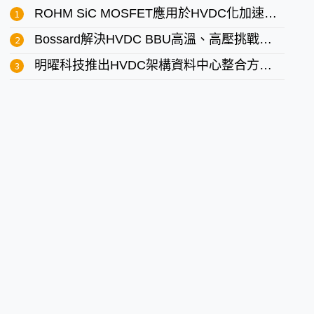
ROHM SiC MOSFET應用於HVDC化加速發展的AI伺服器電源BBU
Bossard解決HVDC BBU高溫、高壓挑戰：為AI伺服器打造「零鬆動」電力傳輸鏈
明曜科技推出HVDC架構資料中心整合方案 開啟零風險儲能新時代