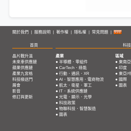
關於我們
服務說明
著作權
隱私權
常見問題
|
|
|
|
|
首頁
科技
晶片戰升溫
產業
區域
未來車供應鏈
●
半導體．零組件
●
東南亞
蘋果供應鏈
●
CarTech．綠能
●
印度
產業九宮格
●
行動．通訊．XR
●
東亞/
科技椽送門
●
AI．智慧應用．電商物流
●
國際
展會
●
航太．衛星．軍工
●
圖表
影音
●
IT．系統供應鏈
修訂與更新
●
光電．顯示．光學
●
科技政策
●
物聯科技．智慧製造
●
圖表