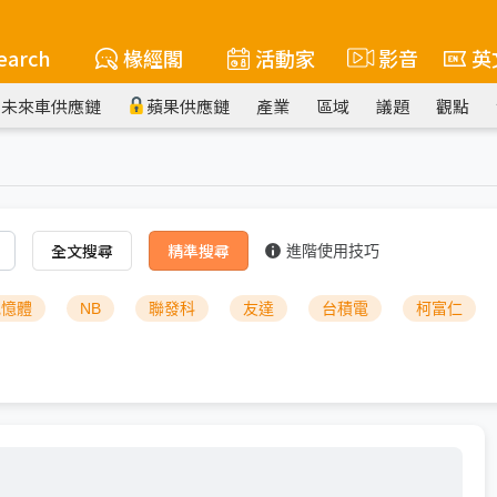
earch
椽經閣
活動家
影音
英
未來車供應鏈
蘋果供應鏈
產業
區域
議題
觀點
全文搜尋
精準搜尋
進階使用技巧
記憶體
NB
聯發科
友達
台積電
柯富仁