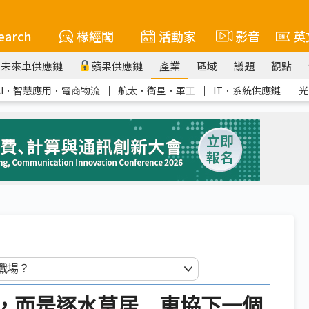
earch
椽經閣
活動家
影音
英
未來車供應鏈
蘋果供應鏈
產業
區域
議題
觀點
AI．智慧應用．電商物流
｜
航太．衛星．軍工
｜
IT．系統供應鏈
｜
光
鏈非遷徙，而是逐水草居 東協下一個