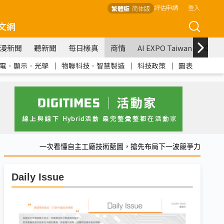
評估申請
登入
繁體版
简体版
文網
漫新聞
聽新聞
每日椽真
商情
AI EXPO Taiwan
COM
電．顯示．光學
｜
物聯科技．智慧製造
｜
科技政策
｜
圖表
一次看懂自主工廠技術藍圖，搶先布局下一波競爭力
Daily Issue