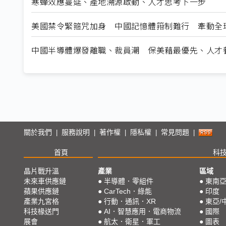
寒蟬效應蔓延、產地溯源啟動、人才思考下一步
美國禁令緊箍咒加身 中國記憶體箝制難行 牽動全
中國半導體爆發離職、裁員潮 保美藉最優先、人才
關於我們
服務說明
著作權
隱私權
常見問題
|
|
|
|
|
首頁
科
晶片戰升溫
產業
區域
未來車供應鏈
●
半導體．零組件
●
東南
蘋果供應鏈
●
CarTech．綠能
●
印度
產業九宮格
●
行動．通訊．XR
●
東亞/
科技椽送門
●
AI．智慧應用．電商物流
●
國際
展會
●
航太．衛星．軍工
●
圖表