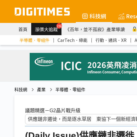
科技網
Res
259
首頁
漲價大追蹤
《百年，並不孤寂》產業導讀
半導體．零組件
｜
CarTech．綠能
｜
行動．通訊．XR
｜
科技網
產業
半導體．零組件
議題精選－G2晶片戰升級
(Daily Issue)供應