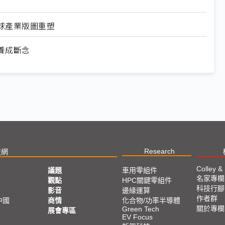
球產業版圖重塑
養成斷念
Research
技網
Colley &
議題
車用零組件
名家專欄
亞
觀點
HPC關鍵零組件
科技行腳
影音
邊緣運算
作者群
中國
商情
化合物/功率半導體
關於專欄
Green Tech
展會專區
EV Focus