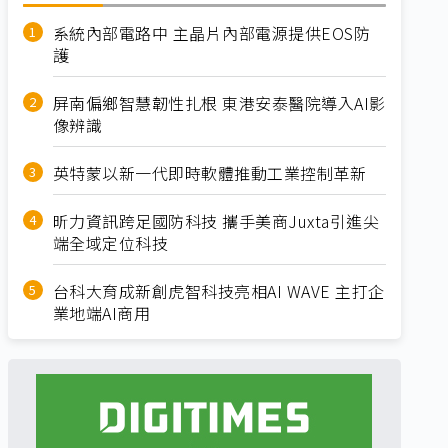
系統內部電路中 主晶片內部電源提供EOS防
護
屏南偏鄉智慧韌性扎根 東港安泰醫院導入AI影
像辨識
英特蒙以新一代即時軟體推動工業控制革新
昕力資訊跨足國防科技 攜手美商Juxta引進尖
端全域定位科技
台科大育成新創虎智科技亮相AI WAVE 主打企
業地端AI商用