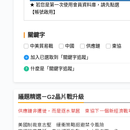
★ 若您是第一次使用會員資料庫，請先點選
【帳號啟用】
關鍵字
中美貿易戰
中國
供應鏈
東協
加入已選取到「關鍵字追蹤」
什麼是「關鍵字追蹤」
議題精選－G2晶片戰升級
供應鏈非遷徙，而是逐水草居 東協下一個新經濟戰
美國制裁意志堅 緩衝策略迴避禁令風險