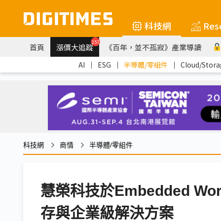
科技網
Res
257
首頁
漲價大追蹤
《百年，並不孤寂》產業導讀
AI
｜
ESG
｜
半導體/零組件
｜
Cloud/Stora
科技網
商情
半導體/零組件
慧榮科技於Embedded Wor
存與企業級解決方案