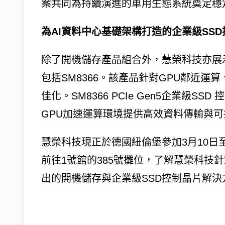
案共同為持續演進的車用生態系統奠定穩
為AI資料中心基礎架構打造的企業級SS
除了開機儲存產品組合外，慧榮科技亦展示M
包括SM8366。該產品針對GPU鄰近運算
佳化。SM8366 PCIe Gen5企業級S
GPU加速運算環境提供高效資料傳輸與
慧榮科技現正於德國紐倫堡參加3月10日至12
前往1號館的385號攤位，了解慧榮科技
出的開機儲存與企業級SSD控制晶片解