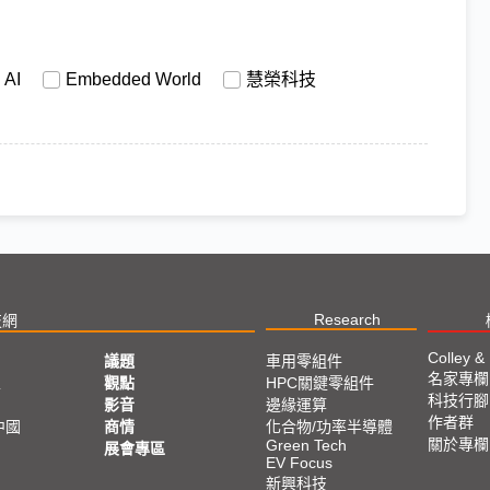
AI
Embedded World
慧榮科技
Research
技網
Colley &
議題
車用零組件
名家專欄
亞
觀點
HPC關鍵零組件
科技行腳
影音
邊緣運算
作者群
中國
商情
化合物/功率半導體
關於專欄
Green Tech
展會專區
EV Focus
新興科技