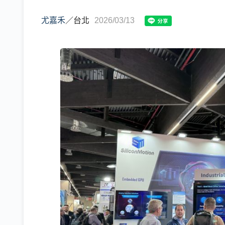
尤嘉禾
／
台北
2026/03/13