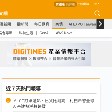
評估申請
登入
繁體版
简体版
文網
漫新聞
聽新聞
每日椽真
商情
AI EXPO Taiwan
COM
展會專區
｜
科技生活
｜
GenAI
｜
AWS Nova
近７天熱門報導
MLCC訂單過熱、出貨比創高 村田示警全球
AI基建熱潮將趨緩