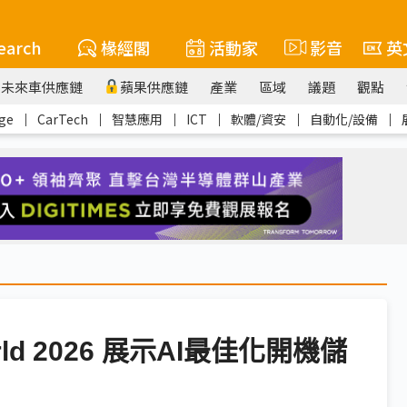
earch
椽經閣
活動家
影音
英
未來車供應鏈
蘋果供應鏈
產業
區域
議題
觀點
ge
｜
CarTech
｜
智慧應用
｜
ICT
｜
軟體/資安
｜
自動化/設備
｜
ld 2026 展示AI最佳化開機儲