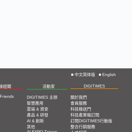
■
中文简体版
■
English
DIGITIMES
椽經閣
活動家
 Friends
DIGITIMES 主辦
關於我們
智慧應用
會員服務
雲端 & 資安
科技椽送門
產品 & 研發
科技產業報訂閱
AI & 創新
訂閱DIGITIMES行動版
其他
整合行銷服務
AI EXPO Taiwan