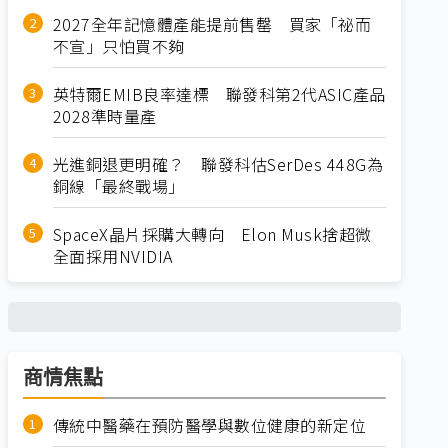
2027全年記憶體產能提前售罄 買家「祕而
不宣」只怕買不夠
英特爾EMIB良率達標 聯發科第2代ASIC產品
2028準時量產
光進銅退更明確？ 聯發科估SerDes 448G為
銅線「最終戰場」
SpaceX晶片採購大轉向 Elon Musk捨超微
全面採用NVIDIA
商情焦點
傳統中醫藥在預防醫學與數位健康的新定位