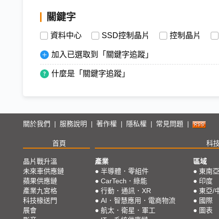
關鍵字
資料中心
SSD控制晶片
控制晶片
加入已選取到「關鍵字追蹤」
什麼是「關鍵字追蹤」
關於我們
服務說明
著作權
隱私權
常見問題
|
|
|
|
|
首頁
科
晶片戰升溫
產業
區域
未來車供應鏈
●
半導體．零組件
●
東南
蘋果供應鏈
●
CarTech．綠能
●
印度
產業九宮格
●
行動．通訊．XR
●
東亞/
科技椽送門
●
AI．智慧應用．電商物流
●
國際
展會
●
航太．衛星．軍工
●
圖表