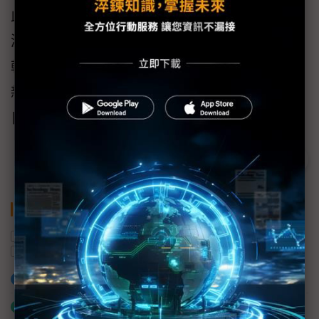
此外，英飛凌專家將詳細講述英飛凌MCU與感
測器解決方案如何推動AI、機器人、物聯網及
軟體定義汽車等領域的高效、安全和快速創
新。請瀏覽
官網
瞭解各個應用展示詳情。3月10
日起可在
此頁面
觀看所有演講影片重播。
關鍵字
物聯網
感測器
微控制器
嵌入式系統
Embedded World
英飛凌
加入已選取到「關鍵字追蹤」
什麼是「關鍵字追蹤」