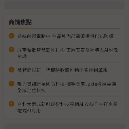
商情焦點
系統內部電路中 主晶片內部電源提供EOS防護
屏南偏鄉智慧韌性扎根 東港安泰醫院導入AI影像
辨識
英特蒙以新一代即時軟體推動工業控制革新
昕力資訊跨足國防科技 攜手美商Juxta引進尖端
全域定位科技
台科大育成新創虎智科技亮相AI WAVE 主打企業
地端AI商用