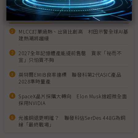
近７天熱門報導
MLCC訂單過熱、出貨比創高 村田示警全球AI基
建熱潮將趨緩
2027全年記憶體產能提前售罄 買家「祕而不
宣」只怕買不夠
英特爾EMIB良率達標 聯發科第2代ASIC產品
2028準時量產
SpaceX晶片採購大轉向 Elon Musk捨超微全面
採用NVIDIA
光進銅退更明確？ 聯發科估SerDes 448G為銅
線「最終戰場」