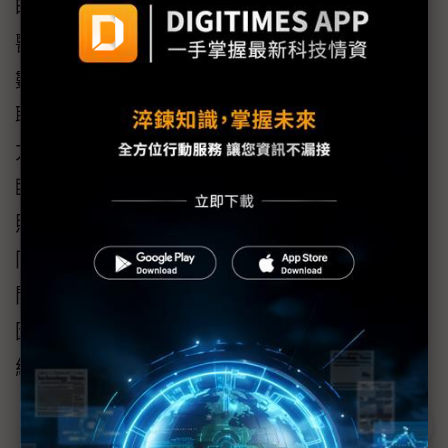
昕力資訊總經理葉怡蘭表示：「面對全球智慧
醫療發展趨勢，昕力的角色一直都是醫療院所
數位轉型的協力夥伴，透過產、官、學、醫界
聯手打造符合TW Core與FHIR規範的醫療解決
方案，推動AI落地應用，實現更精準、高效的
臨床決策，讓醫護人員能將寶貴時間用於病患
照護與診治，提供以病人為中心的醫療服務，
同時推動健康數據的互通共享，建立標準化、
開放且安全的醫療應用生態系，仿效美國全基
因體數據庫計畫All of Us，建構屬於台灣的國家
級醫療資料研究資料庫。」