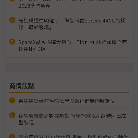
2028準時量產
光進銅退更明確？ 聯發科估SerDes 448G為銅
線「最終戰場」
SpaceX晶片採購大轉向 Elon Musk捨超微全面
採用NVIDIA
商情焦點
傳統中醫藥在預防醫學與數位健康的新定位
從經驗驅動到數據驅動 智穎智能以AI翻轉射出成
型製程
東方馬達2026自動化展 聚焦「恰到好處的自動化