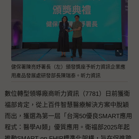
健保署陳亮妤署長（左）頒發獎座予昕力資訊企業應
用產品發展處研發部長陳瑞泰。昕力資訊
數位轉型領導廠商昕力資訊（7781）日前獲衛
福部肯定，從上百件智慧醫療解決方案中脫穎
而出，獲選為第一屆「台灣50優良SMART應用
程式：醫學AI類」優質應用。衛福部2025年起
推動SMART on FHIR標準化架構，旨在促進跨