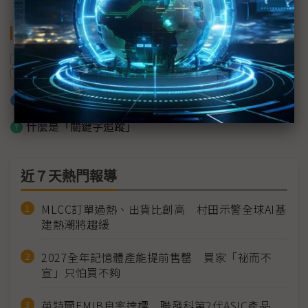
關鍵字
AI
智慧醫療
數位轉型
昕力資訊
衛福部
台灣
加入已選取到「關鍵字追蹤」
什麼是「關鍵字追蹤」
近７天熱門報導
MLCC訂單過熱、出貨比創高 村田示警全球AI基
建熱潮將趨緩
2027全年記憶體產能提前售罄 買家「祕而不
宣」只怕買不夠
英特爾EMIB良率達標 聯發科第2代ASIC產品